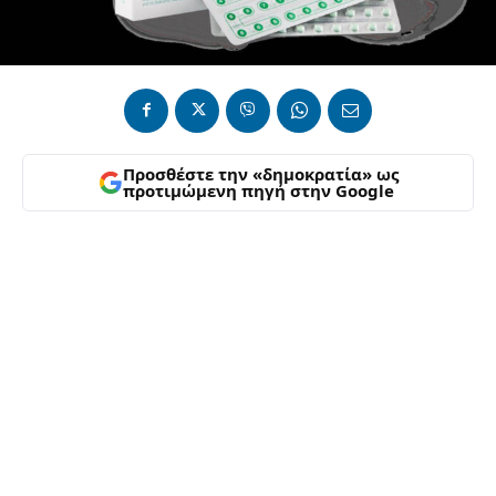
Προσθέστε την «δημοκρατία» ως
προτιμώμενη πηγή στην Google