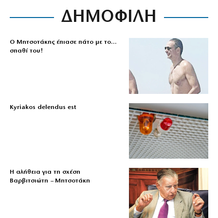
ΔΗΜΟΦΙΛΗ
Ο Μητσοτάκης έπιασε πάτο με το…
σπαθί του!
Kyriakos delendus est
Η αλήθεια για τη σχέση
Βαρβιτσιώτη – Μητσοτάκη