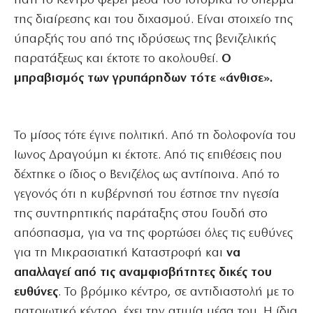
Γιατί το Κέντρο φέρει μέσα του ιστορικά το σπέρμα
της διαίρεσης και του διχασμού. Είναι στοιχείο της
ύπαρξής του από της ιδρύσεως της βενιζελικής
παρατάξεως και έκτοτε το ακολουθεί.
Ο
μπραβισμός των γρυπάρηδων τότε «άνθισε».
Το μίσος τότε έγινε πολιτική. Από τη δολοφονία του
Ιωνος Δραγούμη κι έκτοτε. Από τις επιθέσεις που
δέχτηκε ο ίδιος ο Βενιζέλος ως αντίποινα. Από το
γεγονός ότι η κυβέρνησή του έστησε την ηγεσία
της συντηρητικής παράταξης στου Γουδή στο
απόσπασμα, για να της φορτώσει όλες τις ευθύνες
για τη Μικρασιατική Καταστροφή και
να
απαλλαγεί από τις αναμφισβήτητες δικές του
ευθύνες
. Το βρόμικο κέντρο, σε αντιδιαστολή με το
πατριωτικό κέντρο, έχει την ατιμία μέσα του. Η ίδια