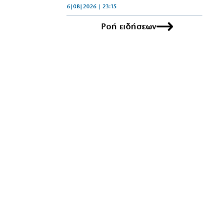
6|08|2026 | 23:15
Ροή ειδήσεων
ΟΙΚΟΝΟΜΙΑ
Delivery: Γιατί το αφορολόγητο στα
φιλοδωρήματα δεν αρκεί – Τι ζητούν οι
διανομείς (βίντεο)
6|08|2026 | 23:10
ΑΘΛΗΤΙΚΑ
Ο Ορτέγκα αποχαιρέτησε τον
Ολυμπιακό και υπογράφει στη Ρίβερ
Πλέιτ
6|08|2026 | 23:00
ΕΛΛΑΔΑ
ΟΛΘ: Νέα επένδυση σε σύγχρονο
εξοπλισμό – 8 νέα Straddle Carriers
στο λιμάνι
6|08|2026 | 22:50
ΑΘΛΗΤΙΚΑ