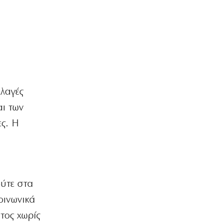
Όλα για όλα για την ανατροπή ο ΠΑΟΚ
6|08|2026 | 22:47
ΚΟΣΜΟΣ
Ιστορική επίσκεψη Ζελένσκι στη
Σερβία
6|08|2026 | 22:40
ΠΟΛΙΤΙΣΜΟΣ
λλαγές
Αγιον Ορος: Εικαστικό ταξίδι σιωπής
αι των
και πίστης
6|08|2026 | 22:30
ες. Η
ΕΛΛΑΔΑ
Χαλκιδική: Νεκρός 69χρονος στην
παραλία Σίβηρη
6|08|2026 | 22:25
ούτε στα
ΑΘΛΗΤΙΚΑ
οινωνικά
UEFA: Διατηρεί το μποϊκοτάζ στα
Παγκόσμια Κύπελλα
τος χωρίς