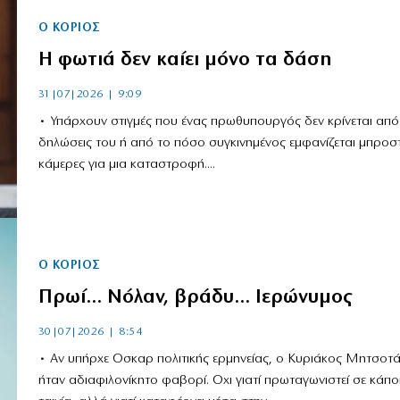
Ο ΚΟΡΙΌΣ
Η φωτιά δεν καίει μόνο τα δάση
31|07|2026 | 9:09
• Υπάρχουν στιγμές που ένας πρωθυπουργός δεν κρίνεται από 
δηλώσεις του ή από το πόσο συγκινημένος εμφανίζεται μπροστ
κάμερες για μια καταστροφή....
Ο ΚΟΡΙΌΣ
Πρωί… Νόλαν, βράδυ… Ιερώνυμος
30|07|2026 | 8:54
• Αν υπήρχε Οσκαρ πολιτικής ερμηνείας, ο Κυριάκος Μητσοτ
ήταν αδιαφιλονίκητο φαβορί. Οχι γιατί πρωταγωνιστεί σε κάπο