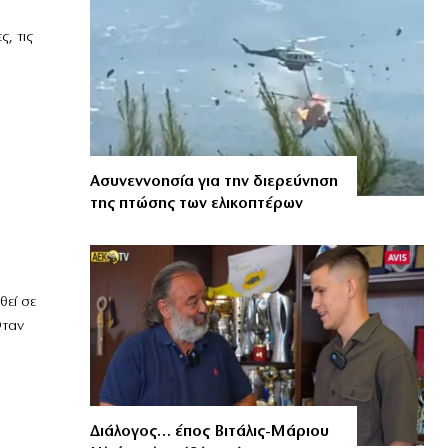
, τις
Ασυνεννοησία για την διερεύνηση
της πτώσης των ελικοπτέρων
εί σε
Οταν
Διάλογος… έπος Βιτάλις-Μάριου