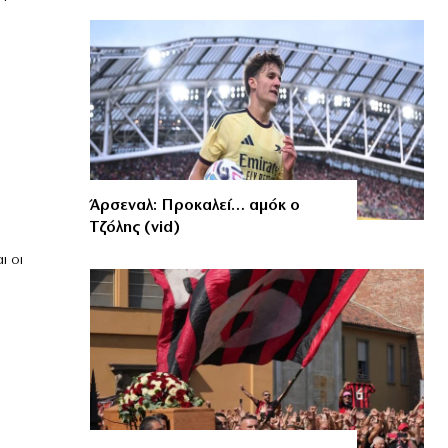
Άρσεναλ: Προκαλεί… αμόκ ο
Τζόλης (vid)
ι οι