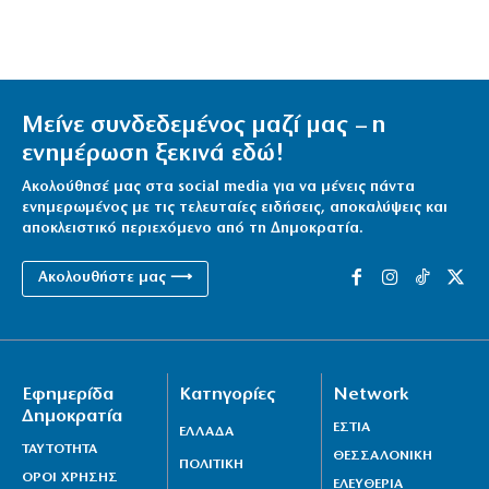
Μείνε συνδεδεμένος μαζί μας – η
ενημέρωση ξεκινά εδώ!
Ακολούθησέ μας στα social media για να μένεις πάντα
ενημερωμένος με τις τελευταίες ειδήσεις, αποκαλύψεις και
αποκλειστικό περιεχόμενο από τη Δημοκρατία.
Ακολουθήστε μας ⟶
Εφημερίδα
Κατηγορίες
Network
Δημοκρατία
ΕΣΤΙΑ
ΕΛΛΑΔΑ
ΤΑΥΤΟΤΗΤΑ
ΘΕΣΣΑΛΟΝΙΚΗ
ΠΟΛΙΤΙΚΗ
ΟΡΟΙ ΧΡΗΣΗΣ
ΕΛΕΥΘΕΡΙΑ