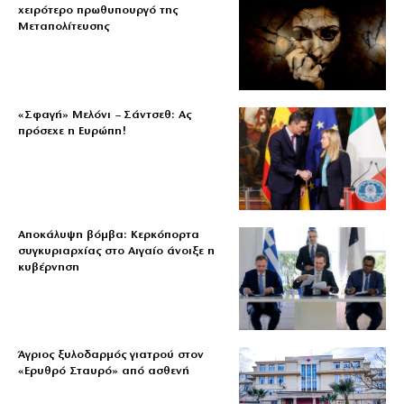
χειρότερο πρωθυπουργό της
Μεταπολίτευσης
«Σφαγή» Μελόνι – Σάντσεθ: Ας
πρόσεχε η Ευρώπη!
Αποκάλυψη βόμβα: Κερκόπορτα
συγκυριαρχίας στο Αιγαίο άνοιξε η
κυβέρνηση
Άγριος ξυλοδαρμός γιατρού στον
«Ερυθρό Σταυρό» από ασθενή