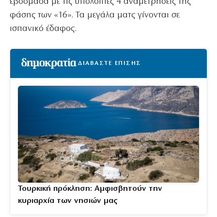
εβδομάδα με τις υπόλοιπες 4 αναμετρήσεις της
φάσης των «16». Τα μεγάλα ματς γίνονται σε
ισπανικό έδαφος.
ΔΙΑΒΑΣΤΕ ΕΠΙΣΗΣ
Τουρκική πρόκληση: Αμφισβητούν την
κυριαρχία των νησιών μας