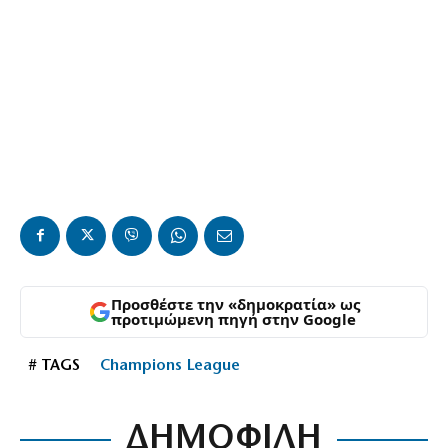
Προσθέστε την «δημοκρατία» ως
προτιμώμενη πηγή στην Google
# TAGS
Champions League
ΔΗΜΟΦΙΛΗ