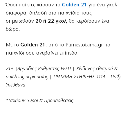
Όσοι παίκτες χάσουν το
Golden
21
για ένα γκολ
διαφορά, δηλαδή στα παιχνίδια τους
σημειωθούν
20 ή 22 γκολ,
θα κερδίσουν ένα
δώρο.
Με το
Golden 21
, από το Pamestoixima.gr, το
παιχνίδι σου ανεβαίνει επίπεδο.
21+ |Αρμόδιος Ρυθμιστής ΕΕΕΠ | Κίνδυνος εθισμού &
απώλειας περιουσίας | ΓΡΑΜΜΗ ΣΤΗΡΙΞΗΣ 1114 | Παίξε
Υπεύθυνα
*Ισχύουν Όροι & Προϋποθέσεις