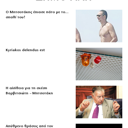
Ο Μητσοτάκης έπιασε πάτο με το…
σπαθί του!
Kyriakos delendus est
Η αλήθεια για τη σχέση
Βαρβιτσιώτη – Μητσοτάκη
Απύθμενο θράσος από τον