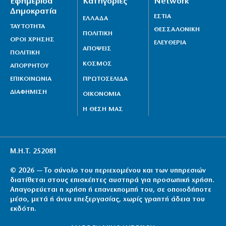
Εφημερίδα
Κατηγορίες
Network
Δημοκρατία
ΕΣΤΙΑ
ΕΛΛΑΔΑ
ΤΑΥΤΟΤΗΤΑ
ΘΕΣΣΑΛΟΝΙΚΗ
ΠΟΛΙΤΙΚΗ
ΟΡΟΙ ΧΡΗΣΗΣ
ΕΛΕΥΘΕΡΙΑ
ΑΠΟΨΕΙΣ
ΠΟΛΙΤΙΚΗ
ΚΟΣΜΟΣ
ΑΠΟΡΡΗΤΟΥ
ΕΠΙΚΟΙΝΩΝΙΑ
ΠΡΩΤΟΣΕΛΙΔΑ
ΔΙΑΦΗΜΙΣΗ
ΟΙΚΟΝΟΜΙΑ
Η ΘΕΣΗ ΜΑΣ
Μ.Η.Τ. 252081
© 2026 — Το σύνολο του περιεχομένου και των υπηρεσιών
διατίθεται στους επισκέπτες αυστηρά για προσωπική χρήση.
Απαγορεύεται η χρήση ή επανεκπομπή του, σε οποιοδήποτε
μέσο, μετά ή άνευ επεξεργασίας, χωρίς γραπτή άδεια του
εκδότη.