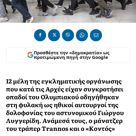
Προσθέστε την «δημοκρατία» ως
προτιμώμενη πηγή στην Google
12 μέλη της εγκληματικής οργάνωσης
που κατά τις Αρχές είχαν συγκροτήσει
οπαδοί του Ολυμπιακού οδηγήθηκαν
στη φυλακή ως ηθικοί αυτουργοί της
δολοφονίας του αστυνομικού Γιώργου
Λυγγερίδη. Ανάμεσά τους, ο μάνατζερ
του τράπερ Trannos και ο «Κοντός»