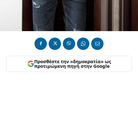
Προσθέστε την «δημοκρατία» ως
προτιμώμενη πηγή στην Google