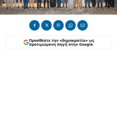
Προσθέστε την «δημοκρατία» ως
προτιμώμενη πηγή στην Google