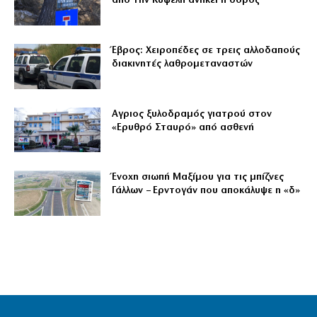
από την Κυψέλη ανήκει η σορός
Έβρος: Χειροπέδες σε τρεις αλλοδαπούς
διακινητές λαθρομεταναστών
Αγριος ξυλοδραμός γιατρού στον
«Ερυθρό Σταυρό» από ασθενή
Ένοχη σιωπή Μαξίμου για τις μπίζνες
Γάλλων – Ερντογάν που αποκάλυψε η «δ»