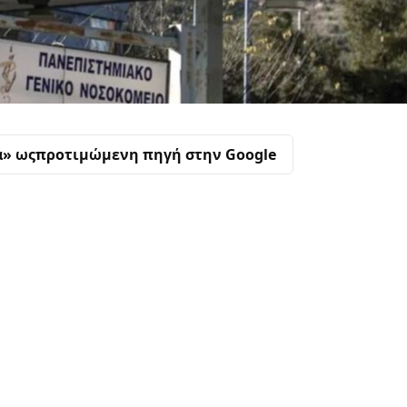
α» ως
προτιμώμενη πηγή στην Google