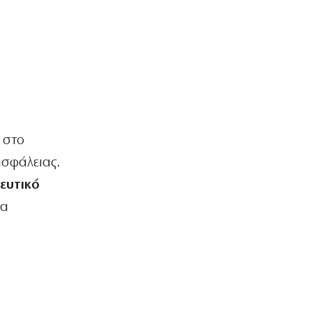
καταστροφή!
6|08|2026 | 11:51
ΑΘΛΗΤΙΚΑ
ΕΟΕ: Θερμή υποδοχή στους αθλητές
της Εθνικής ομάδας κωπηλασίας
6|08|2026 | 11:30
ΕΛΛΑΔΑ
 στο
Καταρρέει η κυβερνητική προπαγάνδα
για το Μεταναστευτικό
σφάλειας.
6|08|2026 | 11:28
ευτικό
ΕΛΛΑΔΑ
τα
Κρήτη: Σε ΦΕΚ η δομή μεταναστών
παρά τις σφοδρές αντιδράσεις
6|08|2026 | 11:05
ΑΘΛΗΤΙΚΑ
ΑΕΚ: Μετά το «όχι» Κόστιτς, δικός της
ο Βιτάλις