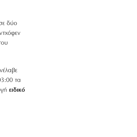
στις εκλογές
6|08|2026 | 12:30
σε δύο
ΚΟΣΜΟΣ
Έτοιμη να… κατακτήσει την
ϊντχόφεν
ανθρωπότητα η Τεχνητή Νοημοσύνη;
του
6|08|2026 | 12:21
ΠΟΛΙΤΙΚΗ
Θάνος Πλεύρης: Κενά λόγια με
ανέλαβε
πολιτική «άλλα λέω κι άλλα κάνω»
6|08|2026 | 12:00
03:00 τα
μογή
ειδικό
ΕΛΛΑΔΑ
Εργαζόμενοι του Νοσοκομείου
Νίκαιας καταγγέλλουν απευθείας
αναθέσεις
6|08|2026 | 11:51
ΠΟΛΙΤΙΚΗ
Ούτε ίχνος αυτοκριτικής για την