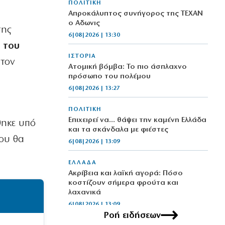
ΠΟΛΙΤΙΚΗ
Απροκάλυπτος συνήγορος της ΤΕΧΑΝ
ο Αδωνις
σης
6|08|2026 | 13:30
 του
ΙΣΤΟΡΙΑ
στον
Ατομική βόμβα: Το πιο άσπλαχνο
πρόσωπο του πολέμου
6|08|2026 | 13:27
ΠΟΛΙΤΙΚΗ
Επιχειρεί να… θάψει την καμένη Ελλάδα
θηκε υπό
και τα σκάνδαλα με φιέστες
που θα
6|08|2026 | 13:09
ΕΛΛΑΔΑ
Ακρίβεια και λαϊκή αγορά: Πόσο
κοστίζουν σήμερα φρούτα και
λαχανικά
6|08|2026 | 13:09
Ροή ειδήσεων