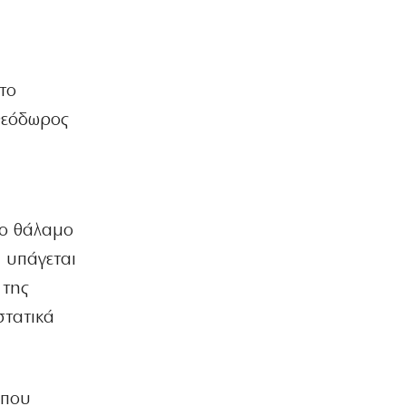
6|08|2026 | 11:00
ΕΛΛΑΔΑ
Eurostat: Στην 4η θέση της ΕΕ η Ελλάδα
στο κάπνισμα
το
6|08|2026 | 10:57
Θεόδωρος
ΠΟΛΙΤΙΚΗ
ι
Ο Νίκος Δένδιας για την συμφωνία
ΑΟΖ με την Αίγυπτο
6|08|2026 | 10:45
νο θάλαμο
ΚΟΣΜΟΣ
 υπάγεται
Μέση Ανατολή: Θα πάρει χρόνο η
συμφωνία με το Ιράν υποστηρίζει ο
 της
Βανς
στατικά
6|08|2026 | 10:35
ΑΘΛΗΤΙΚΑ
Σε αδιέξοδο ο Ινφαντίνο
6|08|2026 | 10:30
που