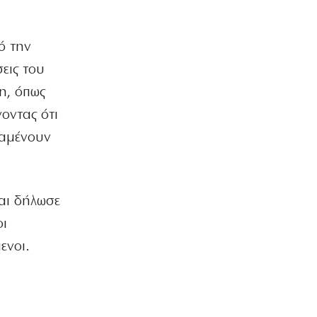
ΕΛΛΑΔΑ
Νεκρός οδηγός λεωφορείου στο Αίγιο
– Υπέστη ανακοπή στο τιμόνι
ό την
7|08|2026 | 9:12
εις του
ΑΠΟΨΕΙΣ
η, όπως
Η πρόκριση είναι υποχρέωση στον
Παναθηναϊκό
οντας ότι
7|08|2026 | 9:00
ραμένουν
ΕΛΛΑΔΑ
Τουρισμός για Όλους: Ποιοι κάνουν
σήμερα αίτηση
και δήλωσε
7|08|2026 | 8:53
οι
ΕΛΛΑΔΑ
ενοι.
Στο Αυτόφωρο ο 55χρονος που
έκρυβε τη σορό του πατέρα του σε
καταψύκτη
7|08|2026 | 8:31