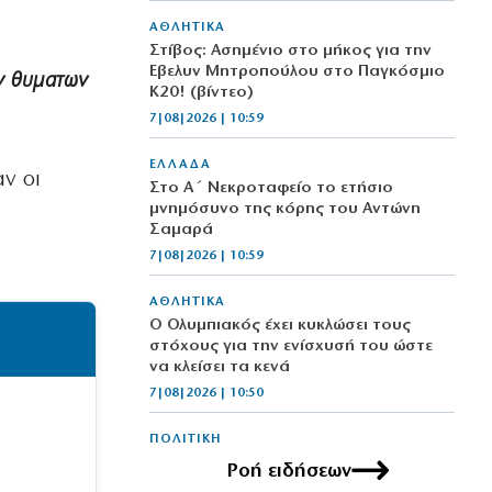
ΑΘΛΗΤΙΚΑ
Στίβος: Ασημένιο στο μήκος για την
Έβελυν Μητροπούλου στο Παγκόσμιο
ων θυματων
Κ20! (βίντεο)
7|08|2026 | 10:59
ΕΛΛΑΔΑ
ν οι
Στο Α΄ Νεκροταφείο το ετήσιο
μνημόσυνο της κόρης του Αντώνη
Σαμαρά
7|08|2026 | 10:59
ΑΘΛΗΤΙΚΑ
Ο Ολυμπιακός έχει κυκλώσει τους
στόχους για την ενίσχυσή του ώστε
να κλείσει τα κενά
7|08|2026 | 10:50
ΠΟΛΙΤΙΚΗ
Προκλητικός Γεωργιάδης: Τα γυαλιά θα
Ροή ειδήσεων
τα φοράω και θα καταγράφω