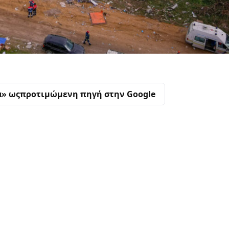
α» ως
προτιμώμενη πηγή στην Google