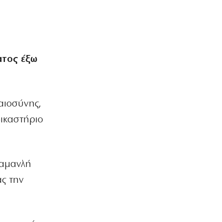
ΕΛΛΑΔΑ
Υπόθεση Marfin: Σήμερα η κρίσιμη
απολογία της 46χρονης
7|08|2026 | 8:09
ΠΟΛΙΤΙΣΜΟΣ
ατος έξω
Θάνος Μπίρκος: «Μπορείς να κάνεις
κωμωδία χωρίς να προσβάλλεις»
7|08|2026 | 8:00
αιοσύνης,
MEDIA
Το σημερινό (7/8) αθλητικό
δικαστήριο
τηλεοπτικό πρόγραμμα
7|08|2026 | 8:00
ΕΛΛΑΔΑ
ραμανλή
Πυρκαγιά στη Βοιωτία:
ας την
Προφυλακίστηκαν οι τρεις
κατηγορούμενοι
7|08|2026 | 7:47