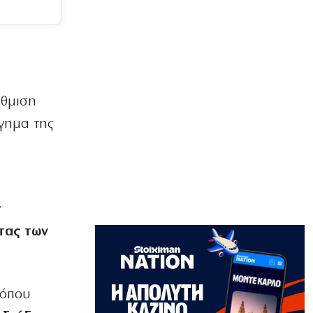
7|08|2026 | 10:35
ΟΙΚΟΝΟΜΙΑ
«Φωτιά» η βενζίνη, ακριβότερο και το
diesel: Οι νέες τιμές ανά περιοχή
7|08|2026 | 10:33
άθμιση
ΑΘΛΗΤΙΚΑ
γημα της
Εξετάζει Αριάγκα η ΑΕΚ
7|08|2026 | 10:20
ΚΟΣΜΟΣ
Πρόστιμο 567 εκατ. δολαρίων στη
Meta για την ασφάλεια των παιδιών
ν
7|08|2026 | 10:18
τας των
ΕΛΛΑΔΑ
Συγκλονίζουν οι θετοί γονείς του
Αφγανού: «Ήταν σαν γιος μας», λένε
 όπου
7|08|2026 | 10:13