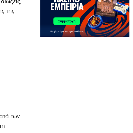
διώξεις
,
ΑΘΛΗΤΙΚΑ
ης της
Ψάχνει το «8άρι» που θα κάνει τη
διαφορά ο Παναθηναϊκός
7|08|2026 | 9:48
ΕΛΛΑΔΑ
Μητέρα και γιος νεκροί σε τροχαίο
στις Σέρρες
7|08|2026 | 9:44
ΚΟΣΜΟΣ
Μαθητής άνοιξε πυρ σε σχολείο της
Ταϊλάνδης: 7 νεκροί
7|08|2026 | 9:38
ΑΘΛΗΤΙΚΑ
Ο Ινφαντίνο προσπάθησε να εκποιήσει
εν μία νυκτί τα εμπορικά δικαιώματα
κατά των
του Μουντιάλ
7|08|2026 | 9:31
τη