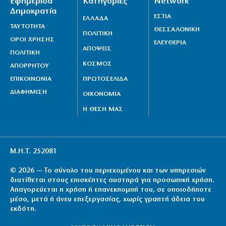
Εφημερίδα
Κατηγορίες
Network
Δημοκρατία
ΕΣΤΙΑ
ΕΛΛΑΔΑ
ΤΑΥΤΟΤΗΤΑ
ΘΕΣΣΑΛΟΝΙΚΗ
ΠΟΛΙΤΙΚΗ
ΟΡΟΙ ΧΡΗΣΗΣ
ΕΛΕΥΘΕΡΙΑ
ΑΠΟΨΕΙΣ
ΠΟΛΙΤΙΚΗ
ΚΟΣΜΟΣ
ΑΠΟΡΡΗΤΟΥ
ΕΠΙΚΟΙΝΩΝΙΑ
ΠΡΩΤΟΣΕΛΙΔΑ
ΔΙΑΦΗΜΙΣΗ
ΟΙΚΟΝΟΜΙΑ
Η ΘΕΣΗ ΜΑΣ
Μ.Η.Τ. 252081
© 2026 — Το σύνολο του περιεχομένου και των υπηρεσιών
διατίθεται στους επισκέπτες αυστηρά για προσωπική χρήση.
Απαγορεύεται η χρήση ή επανεκπομπή του, σε οποιοδήποτε
μέσο, μετά ή άνευ επεξεργασίας, χωρίς γραπτή άδεια του
εκδότη.