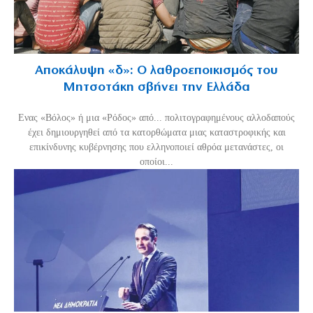
Αποκάλυψη «δ»: Ο λαθροεποικισμός του
Μητσοτάκη σβήνει την Ελλάδα
Ενας «Βόλος» ή μια «Ρόδος» από... πολιτογραφημένους αλλοδαπούς
έχει δημιουργηθεί από τα κατορθώματα μιας καταστροφικής και
επικίνδυνης κυβέρνησης που ελληνοποιεί αθρόα μετανάστες, οι
οποίοι...