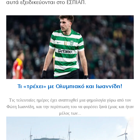
αυτά εξειδικεύονται στο ΕΣΠΙΑΠ.
Τι «τρέχει» με Ολυμπιακό και Ιωαννίδη!
Τις τελευταίες ημέρες έχει αναπτυχθεί μια φημολογία γύρω από τον
Φώτη Ιωαννίδη, και την περίπτωση του να φορέσει ξανά (μιας και ήταν
μέλος των...