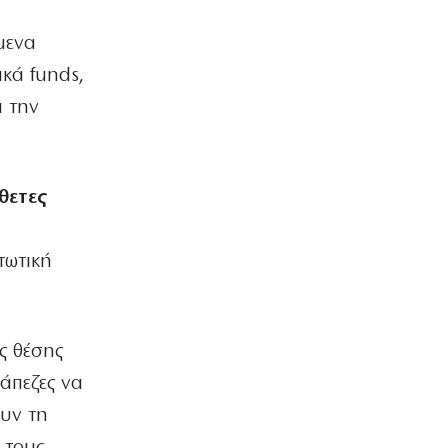
στο κάπνισμα
6|08|2026 | 10:57
μενα
ικά funds,
ΠΟΛΙΤΙΚΗ
Ο Νίκος Δένδιας για την συμφωνία
ι την
ΑΟΖ με την Αίγυπτο
6|08|2026 | 10:45
ΚΟΣΜΟΣ
θετες
Μέση Ανατολή: Θα πάρει χρόνο η
συμφωνία με το Ιράν υποστηρίζει ο
Βανς
τωτική
6|08|2026 | 10:35
ΑΘΛΗΤΙΚΑ
Σε αδιέξοδο ο Ινφαντίνο
ς θέσης
6|08|2026 | 10:30
ράπεζες να
ΟΙΚΟΝΟΜΙΑ
ουν τη
Η AKTOR εξαγοράζει το 75% των
εταιριών ΗΛΕΚΤΩΡ και THALIS
 τους.