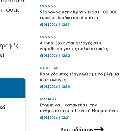
τελευταίες
ΕΛΛΑΔΑ
ιπτώσεις
55χρονος στην Κρήτη έχασε 100.000
ευρώ σε διαδικτυακή απάτη
6|08|2026 | 12:35
ΕΛΛΑΔΑ
Airbnb: Έρχονται αλλαγές στη
στροφής
νομοθεσία για τις πολυκατοικίες
εί
6|08|2026 | 12:32
ΠΟΛΙΤΙΚΗ
Βαρύγδουπες εξαγγελίες με το βλέμμα
στις εκλογές
6|08|2026 | 12:30
ΚΟΣΜΟΣ
Έτοιμη να… κατακτήσει την
κό
ανθρωπότητα η Τεχνητή Νοημοσύνη;
6|08|2026 | 12:21
Ροή ειδήσεων
ΠΟΛΙΤΙΚΗ