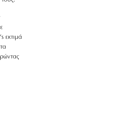
6|08|2026 | 10:25
ΟΙΚΟΝΟΜΙΑ
ν
Ζαλίζουν τα νούμερα για τις
ε
απευθείας αναθέσεις (βίντεο)
6|08|2026 | 10:16
s εκτιμά
 τα
ΕΛΛΑΔΑ
Τραγωδία στα Μάλια: 40χρονη πνίγηκε
ηρώντας
μπροστά στα τρία παιδιά της
6|08|2026 | 10:13
ΑΘΛΗΤΙΚΑ
Ενισχύεται με τον Μπραγκάνσα ο
Ολυμπιακός
6|08|2026 | 10:00
ΟΡΘΟΔΟΞΙΑ
Υπόδειγμα ανθρωπιάς από
ελληνορθόδοξους της Ουάσιγκτον
6|08|2026 | 9:56