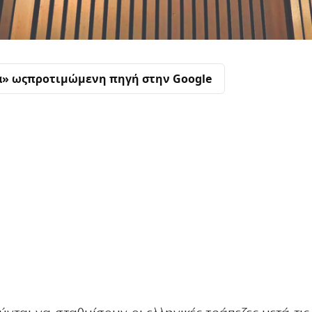
α» ως
προτιμώμενη πηγή στην Google