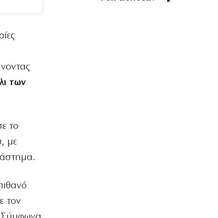
ΟΠΕΚΕΠΕ: Φιέστα Μητσοτάκη πάνω
στα συντρίμμια του σκανδάλου
6|08|2026 | 12:20
ρίες
ΠΟΛΙΤΙΚΗ
Θάνος Πλεύρης: Κενά λόγια με
ύνοντας
πολιτική «άλλα λέω κι άλλα κάνω»
λι των
6|08|2026 | 12:00
ΕΛΛΑΔΑ
Εργαζόμενοι του Νοσοκομείου
Νίκαιας καταγγέλλουν απευθείας
ε το
αναθέσεις
, με
6|08|2026 | 11:51
ιάστημα.
ΠΟΛΙΤΙΚΗ
Ούτε ίχνος αυτοκριτικής για την
καταστροφή!
πιθανό
6|08|2026 | 11:51
ε τον
ΑΘΛΗΤΙΚΑ
. Σύμφωνα