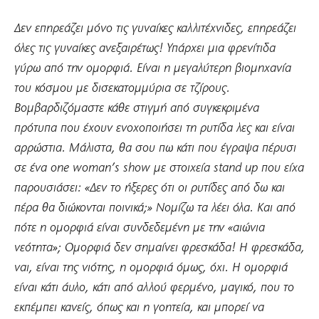
Δεν επηρεάζει μόνο τις γυναίκες καλλιτέχνιδες, επηρεάζει
όλες τις γυναίκες ανεξαιρέτως! Υπάρχει μια φρενίτιδα
γύρω από την ομορφιά. Είναι η μεγαλύτερη βιομηχανία
του κόσμου με δισεκατομμύρια σε τζίρους.
Βομβαρδιζόμαστε κάθε στιγμή από συγκεκριμένα
πρότυπα που έχουν ενοχοποιήσει τη ρυτίδα λες και είναι
αρρώστια. Μάλιστα, θα σου πω κάτι που έγραψα πέρυσι
σε ένα one woman’s show με στοιχεία stand up που είχα
παρουσιάσει: «Δεν το ήξερες ότι οι ρυτίδες από δω και
πέρα θα διώκονται ποινικά;» Νομίζω τα λέει όλα. Και από
πότε η ομορφιά είναι συνδεδεμένη με την «αιώνια
νεότητα»; Ομορφιά δεν σημαίνει φρεσκάδα! Η φρεσκάδα,
ναι, είναι της νιότης, η ομορφιά όμως, όχι. Η ομορφιά
είναι κάτι άυλο, κάτι από αλλού φερμένο, μαγικό, που το
εκπέμπει κανείς, όπως και η γοητεία, και μπορεί να