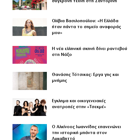
σύγχρονη τέχνη στη Σαντορίνη
Ολίβια Βασιλοπούλου: «Η Ελλάδα
ήταν πάντα το σημείο αναφοράς
μου»
Η νέα ελληνική σκηνή δίνει ραντεβού
στη Νάξο
Θανάσης Τότσικας: Εργα γης και
μνήμης
Εγκλημα και οικογενειακές
ανατροπές στην «Τσεκμέ»
Ο Αλκίνοος Ιωαννίδης επανενώνει
την ιστορική μπάντα στον
Λυκαβηττό