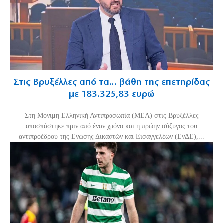
Στις Βρυξέλλες από τα… βάθη της επετηρίδας
με 183.325,83 ευρώ
Στη Μόνιμη Ελληνική Αντιπροσωπία (ΜΕΑ) στις Βρυξέλλες
αποσπάστηκε πριν από έναν χρόνο και η πρώην σύζυγος του
αντιπροέδρου της Ενωσης Δικαστών και Εισαγγελέων (ΕνΔΕ),...