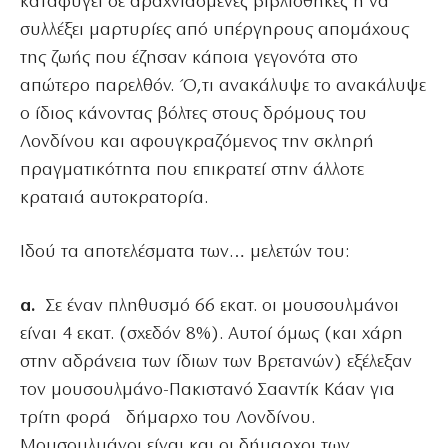
καταφύγει σε αραχνιασμένες βιβλιοθήκες ή να
συλλέξει μαρτυρίες από υπέργηρους απομάχους
της ζωής που έζησαν κάποια γεγονότα στο
απώτερο παρελθόν. Ό,τι ανακάλυψε το ανακάλυψε
ο ίδιος κάνοντας βόλτες στους δρόμους του
Λονδίνου και αφουγκραζόμενος την σκληρή
πραγματικότητα που επικρατεί στην άλλοτε
κραταιά αυτοκρατορία.
Ιδού τα αποτελέσματα των… μελετών του:
α.
Σε έναν πληθυσμό 66 εκατ. οι μουσουλμάνοι
είναι 4 εκατ. (σχεδόν 8%). Αυτοί όμως (και χάρη
στην αδράνεια των ίδιων των Βρετανών) εξέλεξαν
τον μουσουλμάνο-Πακιστανό Σααντίκ Κάαν για
τρίτη φορά δήμαρχο του Λονδίνου.
Μουσουλμάνοι είναι και οι δήμαρχοι των