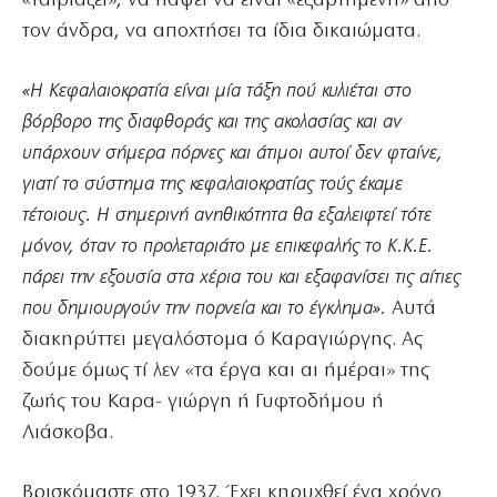
«ταιριάζει», να πάψει να είναι «εξαρτημένη» από
τον άνδρα, να αποχτήσει τα ίδια δικαιώματα.
«Η Κεφαλαιοκρατία είναι μία τάξη πού κυλιέται στο
βόρβορο της διαφθοράς και της ακολασίας και αν
υπάρχουν σήμερα πόρνες και άτιμοι αυτοί δεν φταίνε,
γιατί το σύστημα της κεφαλαιοκρατίας τούς έκαμε
τέτοιους. Η σημερινή ανηθικότητα θα εξαλειφτεί τότε
μόνον, όταν το προλεταριάτο με επικεφαλής το Κ.Κ.Ε.
πάρει την εξουσία στα χέρια του και εξαφανίσει τις αίτιες
που δημιουργούν την πορνεία και το έγκλημα».
Αυτά
διακηρύττει μεγαλόστομα ό Καραγιώργης. Ας
δούμε όμως τί λεν «τα έργα και αι ήμέραι» της
ζωής του Καρα- γιώργη ή Γυφτοδήμου ή
Λιάσκοβα.
Βρισκόμαστε στο 1937. Έχει κηρυχθεί ένα χρόνο