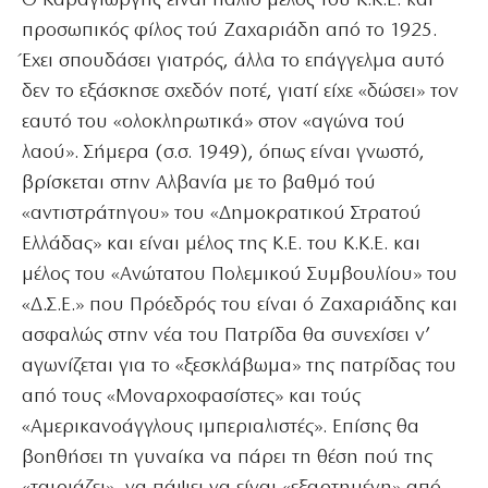
Ό Καραγιώργης είναι παλιό μέλος τού Κ.Κ.Ε. και
προσωπικός φίλος τού Ζαχαριάδη από το 1925.
Έχει σπουδάσει γιατρός, άλλα το επάγγελμα αυτό
δεν το εξάσκησε σχεδόν ποτέ, γιατί είχε «δώσει» τον
εαυτό του «ολοκληρωτικά» στον «αγώνα τού
λαού». Σήμερα (σ.σ. 1949), όπως είναι γνωστό,
βρίσκεται στην Αλβανία με το βαθμό τού
«αντιστράτηγου» του «Δημοκρατικού Στρατού
Ελλάδας» και είναι μέλος της Κ.Ε. του Κ.Κ.Ε. και
μέλος του «Ανώτατου Πολεμικού Συμβουλίου» του
«Δ.Σ.Ε.» που Πρόεδρός του είναι ό Ζαχαριάδης και
ασφαλώς στην νέα του Πατρίδα θα συνεχίσει ν’
αγωνίζεται για το «ξεσκλάβωμα» της πατρίδας του
από τους «Μοναρχοφασίστες» και τούς
«Αμερικανοάγγλους ιμπεριαλιστές». Επίσης θα
βοηθήσει τη γυναίκα να πάρει τη θέση πού της