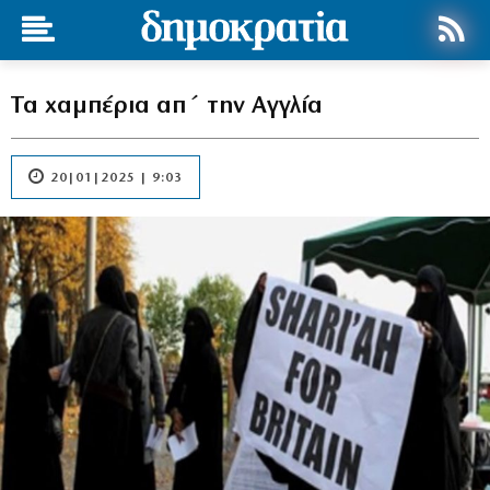
Τα χαμπέρια απ΄ την Αγγλία
20|01|2025 | 9:03