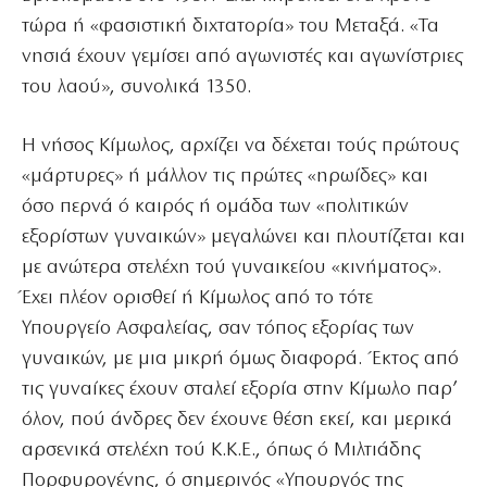
τώρα ή «φασιστική διχτατορία» του Μεταξά. «Τα
νησιά έχουν γεμίσει από αγωνιστές και αγωνίστριες
του λαού», συνολικά 1350.
Η νήσος Κίμωλος, αρχίζει να δέχεται τούς πρώτους
«μάρτυρες» ή μάλλον τις πρώτες «ηρωίδες» και
όσο περνά ό καιρός ή ομάδα των «πολιτικών
εξορίστων γυναικών» μεγαλώνει και πλουτίζεται και
με ανώτερα στελέχη τού γυναικείου «κινήματος».
Έχει πλέον ορισθεί ή Κίμωλος από το τότε
Υπουργείο Ασφαλείας, σαν τόπος εξορίας των
γυναικών, με μια μικρή όμως διαφορά. Έκτος από
τις γυναίκες έχουν σταλεί εξορία στην Κίμωλο παρ’
όλον, πού άνδρες δεν έχουνε θέση εκεί, και μερικά
αρσενικά στελέχη τού Κ.Κ.Ε., όπως ό Μιλτιάδης
Πορφυρογένης, ό σημερινός «Υπουργός της