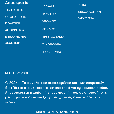
Δημοκρατία
ΕΣΤΙΑ
ΕΛΛΑΔΑ
ΤΑΥΤΟΤΗΤΑ
ΘΕΣΣΑΛΟΝΙΚΗ
ΠΟΛΙΤΙΚΗ
ΟΡΟΙ ΧΡΗΣΗΣ
ΕΛΕΥΘΕΡΙΑ
ΑΠΟΨΕΙΣ
ΠΟΛΙΤΙΚΗ
ΚΟΣΜΟΣ
ΑΠΟΡΡΗΤΟΥ
ΕΠΙΚΟΙΝΩΝΙΑ
ΠΡΩΤΟΣΕΛΙΔΑ
ΔΙΑΦΗΜΙΣΗ
ΟΙΚΟΝΟΜΙΑ
Η ΘΕΣΗ ΜΑΣ
Μ.Η.Τ. 252081
© 2026 — Το σύνολο του περιεχομένου και των υπηρεσιών
διατίθεται στους επισκέπτες αυστηρά για προσωπική χρήση.
Απαγορεύεται η χρήση ή επανεκπομπή του, σε οποιοδήποτε
μέσο, μετά ή άνευ επεξεργασίας, χωρίς γραπτή άδεια του
εκδότη.
MADE BY
MINOANDESIGN