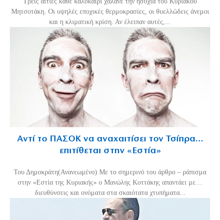
Τρεις αιτίες κάθε καλοκαίρι χαλάνε την ησυχία του Κυριάκου
Μητσοτάκη. Οι υψηλές εποχικές θερμοκρασίες, οι θυελλώδεις άνεμοι
και η κλιματική κρίση. Αν έλειπαν αυτές,...
Αντί το ΠΑΣΟΚ να αναχαιτίσει τον Τσίπρα…
επιτίθεται στην «Εστία»
Του Δημοκράτη(Ανανεωμένο) Με το σημερινό του άρθρο – ράπισμα
στην «Εστία της Κυριακής» ο Μανώλης Κοττάκης απαντάει με…
διευθύνσεις και ονόματα στα σκαιότατα χτυπήματα...