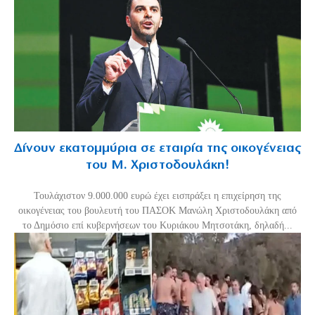
Δίνουν εκατομμύρια σε εταιρία της οικογένειας
του Μ. Χριστοδουλάκη!
Τουλάχιστον 9.000.000 ευρώ έχει εισπράξει η επιχείρηση της
οικογένειας του βουλευτή του ΠΑΣΟΚ Μανώλη Χριστοδουλάκη από
το Δημόσιο επί κυβερνήσεων του Κυριάκου Μητσοτάκη, δηλαδή...