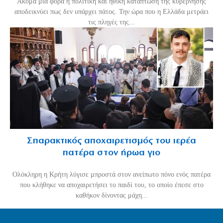
Ακόμα μία φορά η πολιτική και ηθική κατάπτωση της κυβέρνησης
αποδεικνύει πως δεν υπάρχει πάτος. Την ώρα που η Ελλάδα μετράει
τις πληγές της...
Σπαρακτικός αποχαιρετισμός του ιερέα
πατέρα στον ήρωα γιο
Ολόκληρη η Κρήτη λύγισε μπροστά στον ανείπωτο πόνο ενός πατέρα
που κλήθηκε να αποχαιρετήσει το παιδί του, το οποίο έπεσε στο
καθήκον δίνοντας μάχη...