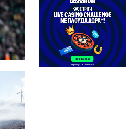
ΠΑΡΑΠΟΛΙΤΙΚΑ
VAR και ησυχάσαμε…
6|08|2026 | 19:30
ΕΛΛΑΔΑ
Θεσσαλονίκη: «Στέγνωσε» η
λιμνοθάλασσα Καλοχωρίου –
Αποκαρδιωτικές εικόνες
6|08|2026 | 19:20
ΕΛΛΑΔΑ
Πυρκαγιά στην Σκύρο: Ενισχύθηκαν οι
εναέριες δυνάμεις
6|08|2026 | 19:15
ΕΛΛΑΔΑ
Σκιάθος: 39χρονη Βρετανίδα μητέρα
μέθυσε την κόρη της και προκάλεσε
επεισόδια
6|08|2026 | 19:10