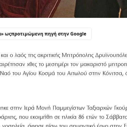
α» ως
προτιμώμενη πηγή στην Google
 και ο λαός της ακριτικής Μητρόπολης Δρυϊνουπόλε
αιρέτησαν χθες το μεσημέρι τον μακαριστό μητροπ
Ναό του Αγίου Κοσμά του Αιτωλού στην Κόνιτσα, 
ηκε στην Ιερά Μονή Παμμεγίστων Ταξιαρχών Γκού
άρχης, που εκοιμήθη σε ηλικία 86 ετών το Σάββατ
η νοσηλεία, άφησε πίσω του σημαντικό έργο στην Ε