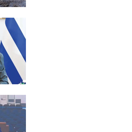
Ακίς
Χρειαζόμαστε τους Eλληνες στα
καράβια!
6|08|2026 | 19:00
ΟΙΚΟΝΟΜΙΑ
Σε ιστορικά χαμηλά τα αποθέματα
φυσικού αερίου στην Ευρώπη
6|08|2026 | 18:50
ΚΟΣΜΟΣ
Συνεχίζονται οι ισραηλινές επιθέσεις
στο Νότιο Λίβανο
6|08|2026 | 18:40
ΑΠΟΨΕΙΣ
Η Τουρκία ανεβάζει την ένταση στην
Κύπρο
6|08|2026 | 18:30
ΕΛΛΑΔΑ
Απλώνεται το πράσινο, ακριβαίνει η