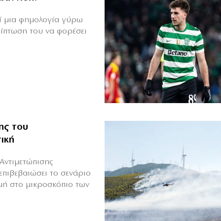
θεί μια φημολογία γύρω
ρίπτωση του να φορέσει
ης του
ική
Αντιμετώπισης
επιβεβαιώσει το σενάριο
μή στο μικροσκόπιο των