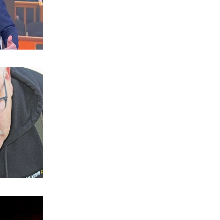
συντήρησή του
6|08|2026 | 18:20
ΠΟΛΙΤΙΚΗ
Μία ακόμα αποχώρηση από το κόμμα
της Μαρίας Καρυστιανού
6|08|2026 | 18:10
ΚΟΣΜΟΣ
Sueddeutsche Zeitung: Πυρομαχικά
μετέφερε το ουκρανικό αεροσκάφος
6|08|2026 | 18:05
ΑΠΟΨΕΙΣ
Η Στιβαρότητα της Δεξιάς
6|08|2026 | 18:00
ΠΟΛΙΤΙΚΗ
Διεργασίες στη Λάρισα για τις κινήσεις
Σαμαρά
6|08|2026 | 17:55