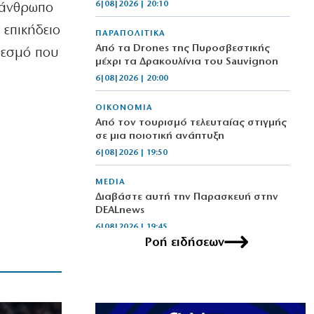
6|08|2026 | 20:10
 άνθρωπο
 επικήδειο
ΠΑΡΑΠΟΛΙΤΙΚΑ
Από τα Drones της Πυροσβεστικής
δεσμό που
μέχρι τα Δρακουλίνια του Sauvignon
6|08|2026 | 20:00
ΟΙΚΟΝΟΜΙΑ
Από τον τουρισμό τελευταίας στιγμής
σε μια ποιοτική ανάπτυξη
6|08|2026 | 19:50
MEDIA
Διαβάστε αυτή την Παρασκευή στην
DEALnews
6|08|2026 | 19:45
Ροή ειδήσεων
ΑΘΛΗΤΙΚΑ
Στη Μπαρτσελόνα ο γιος του Μέσι
6|08|2026 | 19:40