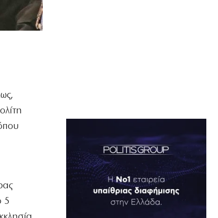
ως,
ολίτη
όπου
ρας
ο 5
κκλησία