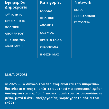
Εφημερίδα
Κατηγορίες
Network
Δημοκρατία
ΕΣΤΙΑ
ΕΛΛΑΔΑ
ΤΑΥΤΟΤΗΤΑ
ΘΕΣΣΑΛΟΝΙΚΗ
ΠΟΛΙΤΙΚΗ
ΟΡΟΙ ΧΡΗΣΗΣ
ΕΛΕΥΘΕΡΙΑ
ΑΠΟΨΕΙΣ
ΠΟΛΙΤΙΚΗ
ΚΟΣΜΟΣ
ΑΠΟΡΡΗΤΟΥ
ΕΠΙΚΟΙΝΩΝΙΑ
ΠΡΩΤΟΣΕΛΙΔΑ
ΔΙΑΦΗΜΙΣΗ
ΟΙΚΟΝΟΜΙΑ
Η ΘΕΣΗ ΜΑΣ
Μ.Η.Τ. 252081
© 2026 — Το σύνολο του περιεχομένου και των υπηρεσιών
διατίθεται στους επισκέπτες αυστηρά για προσωπική χρήση.
Απαγορεύεται η χρήση ή επανεκπομπή του, σε οποιοδήποτε
μέσο, μετά ή άνευ επεξεργασίας, χωρίς γραπτή άδεια του
εκδότη.