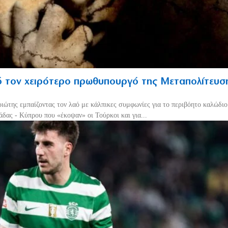
 τον χειρότερο πρωθυπουργό της Μεταπολίτευσ
ριώτης εμπαίζοντας τον λαό με κάλπικες συμφωνίες για το περιβόητο καλώδι
δας - Κύπρου που «έκοψαν» οι Τούρκοι και για...