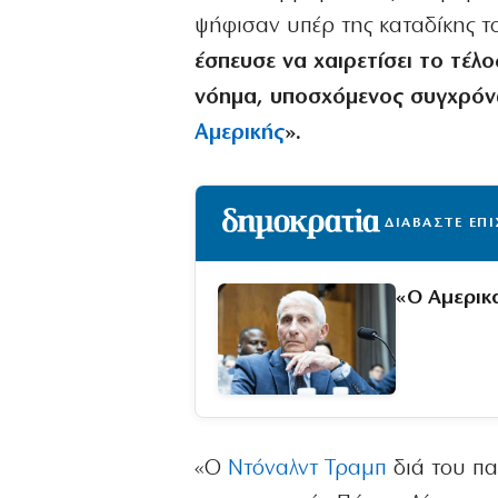
ψήφισαν υπέρ της καταδίκης τ
έσπευσε να χαιρετίσει το τέλ
νόημα, υποσχόμενος συγχρόνω
Αμερικής
».
ΔΙΑΒΑΣΤΕ ΕΠ
«Ο Αμερικ
«Ο
Ντόναλντ Τραμπ
διά του πα