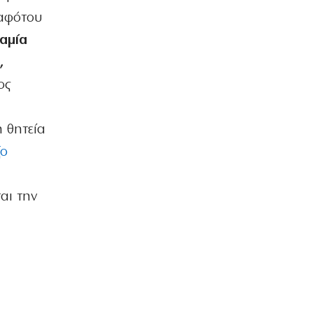
 αφότου
αμία
,
ος
 θητεία
ζο
αι την