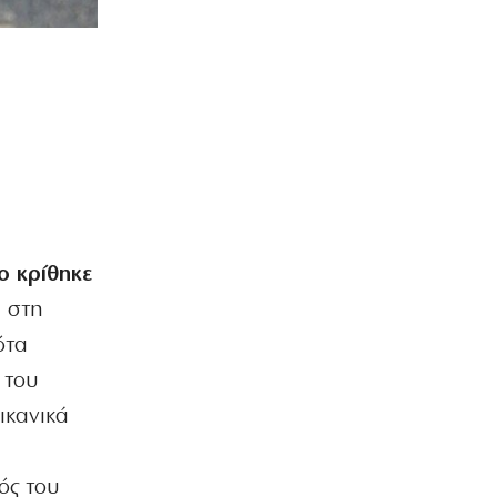
ο κρίθηκε
η στη
ότα
 του
ικανικά
ός του