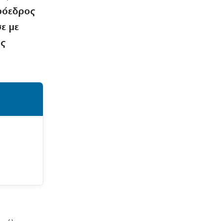
πρόεδρος
ε με
ης