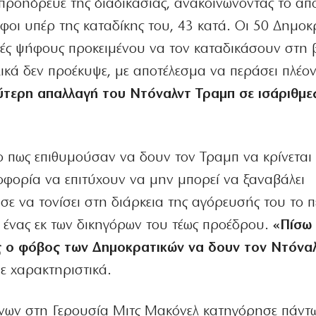
 προήδρευε της διαδικασίας, ανακοινώνοντας το απ
φοι υπέρ της καταδίκης του, 43 κατά. Οι 50 Δημοκ
κές ψήφους προκειμένου να τον καταδικάσουν στη 
λικά δεν προέκυψε, με αποτέλεσμα να περάσει πλέο
ύτερη απαλλαγή του Ντόναλντ Τραμπ σε ισάριθμε
ο πως επιθυμούσαν να δουν τον Τραμπ να κρίνεται 
οφορία να επιτύχουν να μην μπορεί να ξαναβάλει
σε να τονίσει στη διάρκεια της αγόρευσής του το 
, ένας εκ των δικηγόρων του τέως προέδρου.
«Πίσω 
ς ο φόβος των Δημοκρατικών να δουν τον Ντόνα
ε χαρακτηριστικά.
νων στη Γερουσία Μιτς Μακόνελ κατηγόρησε πάντω