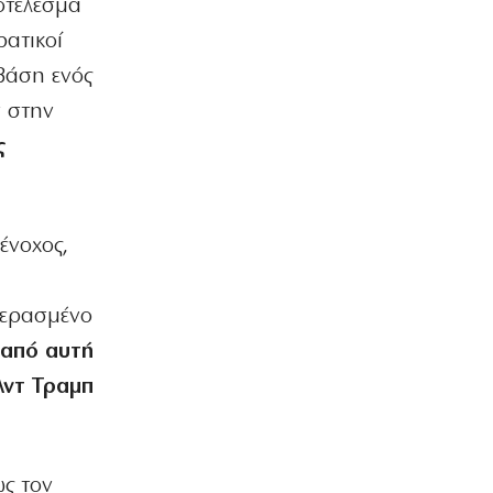
οτέλεσμα
ρατικοί
βάση ενός
ν στην
ς
ένοχος,
περασμένο
από αυτή
λντ Τραμπ
ς τον