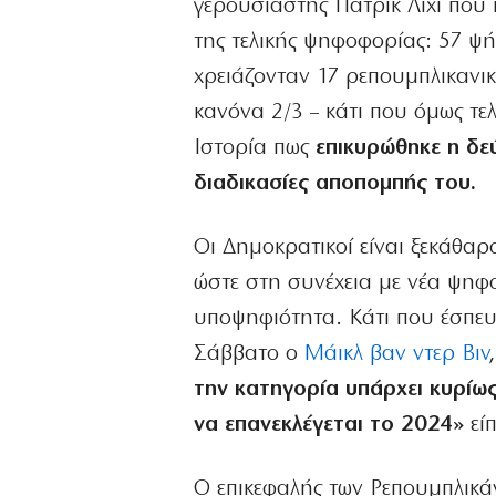
γερουσιαστής Πάτρικ Λίχι που
της τελικής ψηφοφορίας: 57 ψή
χρειάζονταν 17 ρεπουμπλικανι
κανόνα 2/3 – κάτι που όμως τε
Ιστορία πως
επικυρώθηκε η δε
διαδικασίες αποπομπής του.
Οι Δημοκρατικοί είναι ξεκάθαρ
ώστε στη συνέχεια με νέα ψηφ
υποψηφιότητα. Κάτι που έσπευ
Σάββατο ο
Μάικλ βαν ντερ Βιν
την κατηγορία υπάρχει κυρίω
να επανεκλέγεται το 2024»
είπ
Ο επικεφαλής των Ρεπουμπλικά