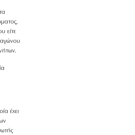
τα
ώματος,
υ είτε
ραγώνου
νήτων.
ία
ία έχει
ίων
θωτής