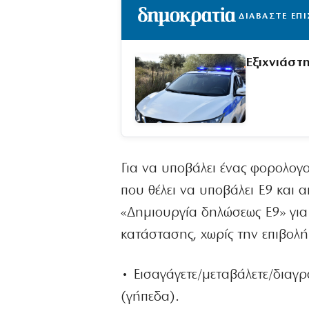
ΔΙΑΒΑΣΤΕ ΕΠ
Εξιχνιάστ
Για να υποβάλει ένας φορολογο
που θέλει να υποβάλει Ε9 και απ
«Δημιουργία δηλώσεως Ε9» για 
κατάστασης, χωρίς την επιβολ
• Εισαγάγετε/μεταβάλετε/διαγρ
(γήπεδα).