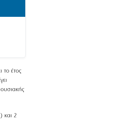
 το έτος
γει
ιουσιακής
) και 2