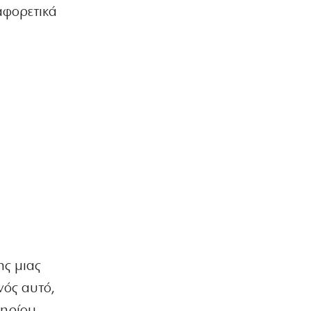
αφορετικά
ης μιας
νός αυτό,
τηρίου