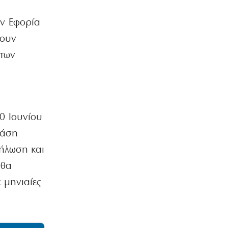
ην Εφορία
λουν
 των
30 Ιουνίου
βάση
δήλωση και
 θα
 μηνιαίες