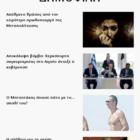
Απύθμενο θράσος από τον
χειρότερο πρωθυπουργό της
Μεταπολίτευσης
Αποκάλυψη βόμβα: Κερκόπορτα
συγκυριαρχίας στο Αιγαίο άνοιξε η
κυβέρνηση
Ο Μητσοτάκης έπιασε πάτο με το…
σπαθί του!
Η αλήθεια για τη σχέση