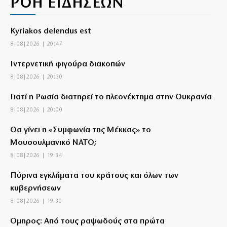
ΡΟΗ ΕΙΔΗΣΕΩΝ
Kyriakos delendus est
8|08|2026 | 20:47
Ιντερνετική φιγούρα διακοπών
8|08|2026 | 20:30
Γιατί η Ρωσία διατηρεί το πλεονέκτημα στην Ουκρανία
8|08|2026 | 20:00
Θα γίνει η «Συμφωνία της Μέκκας» το
Μουσουλμανικό ΝΑΤΟ;
8|08|2026 | 19:34
Πύρινα εγκλήματα του κράτους και όλων των
κυβερνήσεων
8|08|2026 | 19:30
Όμηρος: Από τους ραψωδούς στα πρώτα