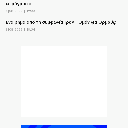
χειρόγραφα
8|08|2026 | 19:00
Ένα βήμα από τη συμφωνία Ιράν – Ομάν για Ορμούζ;
8|08|2026 | 18:54
Κύπρος: 318.000 ευρώ για τα Πατριαρχεία
8|08|2026 | 18:30
Κυριακή 09/08/2026
8|08|2026 | 18:30
Ραγδαία ανάπτυξη του τουρισμού σε μια ανοιχτή Κίνα
8|08|2026 | 18:00
Κίνδυνος πυρκαγιάς σε πέντε περιοχές αύριο – Σε
κατάσταση “Red Code” η Αττική
8|08|2026 | 17:53
Ο Φάουτσι λογοδοτεί για τον κορονοϊό στις ΗΠΑ, ο