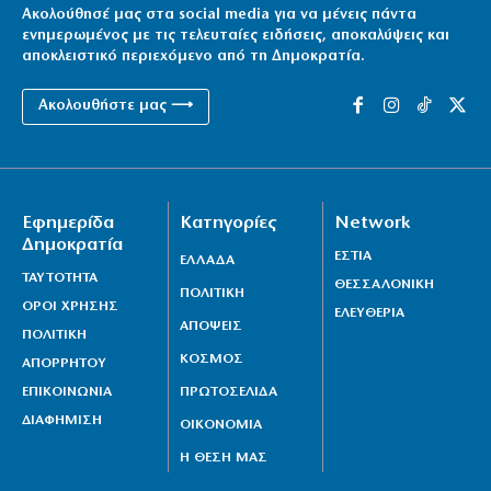
Ακολούθησέ μας στα social media για να μένεις πάντα
success story
ενημερωμένος με τις τελευταίες ειδήσεις, αποκαλύψεις και
8|08|2026 | 15:51
αποκλειστικό περιεχόμενο από τη Δημοκρατία.
Πάτρα: Χειροπέδες σε 14χρονο εξπέρ στις
Ακολουθήστε μας ⟶
διαρρήξεις σπιτιών
8|08|2026 | 15:48
Λυκαβηττός: Σε 57χρονη αγνοούμενη από την Κυψέλη
Εφημερίδα
Κατηγορίες
Network
ανήκει η σορός
Δημοκρατία
8|08|2026 | 15:15
ΕΣΤΙΑ
ΕΛΛΑΔΑ
ΤΑΥΤΟΤΗΤΑ
ΘΕΣΣΑΛΟΝΙΚΗ
ΠΟΛΙΤΙΚΗ
ΟΡΟΙ ΧΡΗΣΗΣ
ΕΛΕΥΘΕΡΙΑ
ΑΠΟΨΕΙΣ
ΠΟΛΙΤΙΚΗ
ΚΟΣΜΟΣ
ΑΠΟΡΡΗΤΟΥ
ΕΠΙΚΟΙΝΩΝΙΑ
ΠΡΩΤΟΣΕΛΙΔΑ
ΔΙΑΦΗΜΙΣΗ
ΟΙΚΟΝΟΜΙΑ
Η ΘΕΣΗ ΜΑΣ