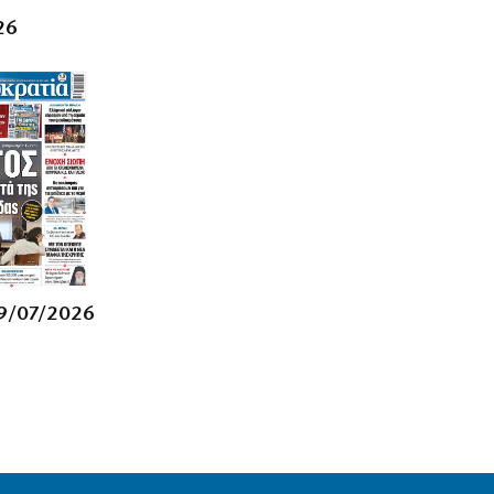
ΟΙΚΟΝΟΜΙΑ
Σε τρόφιμα και tech μπαίνουν τα funds
26
6|08|2026 | 23:40
ΕΛΛΑΔΑ
Ελασσόνα: 75χρονος αγρότης βρέθηκε
νεκρός στο χωράφι του
6|08|2026 | 23:30
ΠΟΛΙΤΙΚΗ
Όταν άλλαξαν τα πάντα στην
ενημέρωση
6|08|2026 | 23:20
9/07/2026
ΕΛΛΑΔΑ
Στην Αθήνα η 46χρονη που
κατηγορείται για την τραγωδία της
Marfin
6|08|2026 | 23:15
ΟΙΚΟΝΟΜΙΑ
Delivery: Γιατί το αφορολόγητο στα