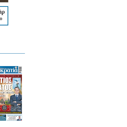
ΕΛΛΑΔΑ
Με διπλό «πρόσωπο» σήμερα ο καιρός
– 38άρια αλλά και τοπικές βροχές
7|08|2026 | 7:00
ΟΡΘΟΔΟΞΙΑ
Εορτολόγιο 7 Αυγούστου: Δείτε ποιοι
γιορτάζουν σήμερα
7|08|2026 | 6:45
ΥΓΕΙΑ
Ποιοι παράγοντες καθορίζουν τα
πόσα χρόνια θα ζήσουμε χωρίς άνοια
7|08|2026 | 0:00
ΕΛΛΑΔΑ
Αγροτικές εκμεταλλεύσεις χωρίς
διαδίκτυο
6|08|2026 | 23:50