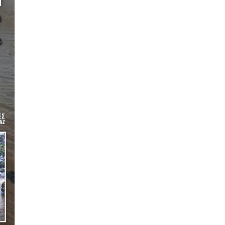
ΕΛΛΑΔΑ
Φωτιά στη Βοιωτία: Προφυλακίστηκαν
οι τρεις συλληφθέντες
7|08|2026 | 7:47
ΠΟΛΙΤΙΚΗ
Φιέστα Κυριάκου: Τα έλεγε στον
καθρέφτη του… για τα ρουσφέτια!
7|08|2026 | 7:33
ΠΟΛΙΤΙΚΗ
Αποκάλυψη βόμβα:Κερκόπορτα
συγκυριαρχίας στο Αιγαίο άνοιξε η
κυβέρνηση
7|08|2026 | 7:22
ΠΟΛΙΤΙΣΜΟΣ
Θάλασσα: Ο αιώνιος καμβάς των
καλλιτεχνών
7|08|2026 | 7:11