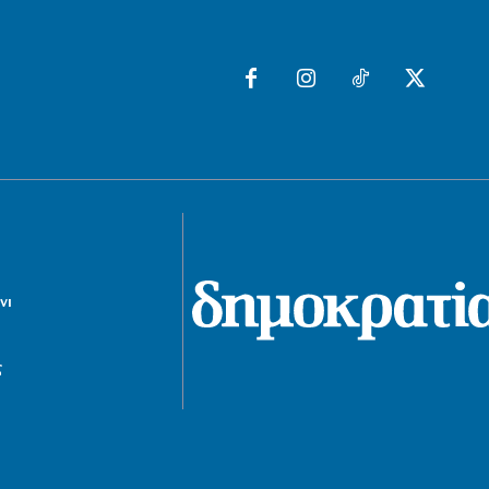
φιλοδωρήματα δεν αρκεί – Τι ζητούν οι
διανομείς (βίντεο)
6|08|2026 | 23:10
ΑΘΛΗΤΙΚΑ
Ο Ορτέγκα αποχαιρέτησε τον
Ολυμπιακό και υπογράφει στη Ρίβερ
Πλέιτ
6|08|2026 | 23:00
ΕΛΛΑΔΑ
ΟΛΘ: Νέα επένδυση σε σύγχρονο
εξοπλισμό – 8 νέα Straddle Carriers
νι
στο λιμάνι
6|08|2026 | 22:50
ς
ΑΘΛΗΤΙΚΑ
Όλα για όλα για την ανατροπή ο ΠΑΟΚ
6|08|2026 | 22:47
ΚΟΣΜΟΣ