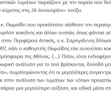
 αστικών λυμάτων ταιριάζουν με την πορεία που δείχ
κύματος στις 26 Ιανουαρίου» τονίζει.
υ κ. Θωμαΐδη που προκάλεσαν αίσθηση την περασμ
χρήση κοκαΐνης και άλλων ουσιών, όπως φάνηκε α
την Περιφέρεια Αττικής, ο κ. Σαρηγιάννης δήλωσε
007, πάλι ο καθηγητής Θωμαΐδης είχε ανιχνεύσει κο
μόσφαιρα της Αθήνας. (…) Πλέον, είναι ενδιαφέρον
χωρική ανάλυση για το πού βρίσκονται, δηλαδή μ
τσι», συμπληρώνοντας ότι οι μεγαλύτερες συγκεντρ
ται στην ανάλυση των λυμάτων των νότιων προαστί
πάρχει μια μεγαλύτερη αύξηση, και ειδικά μέσα στ