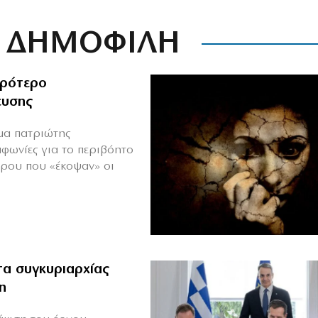
ΔΗΜΟΦΙΛΗ
ιρότερο
ευσης
ιμα πατριώτης
μφωνίες για το περιβόητο
πρου που «έκοψαν» οι
α συγκυριαρχίας
η