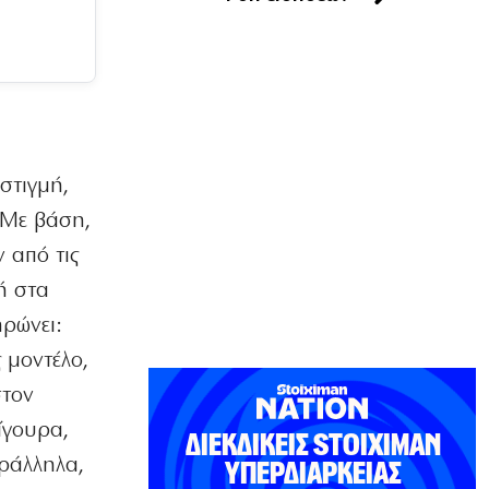
Τα χάλκινα του Μάρκοβιτς
ξεσηκώνουν την Ιερισσό
7|08|2026 | 23:00
ΕΛΛΑΔΑ
Σύλληψη τριών ατόμων για εισαγωγή
και διακίνηση 18 κιλών SKUNK
στιγμή,
7|08|2026 | 22:50
 Με βάση,
ΟΙΚΟΝΟΜΙΑ
Γιατί η Ευρώπη παραμένει ευάλωτη στο
ν από τις
φυσικό αέριο
ή στα
7|08|2026 | 22:40
ηρώνει:
ΕΛΛΑΔΑ
ς μοντέλο,
Πτήση Ryanair: Νέα δεδομένα και
αγωγές για το σπασμένο παράθυρο
στον
στο αεροπλάνο!
ίγουρα,
7|08|2026 | 22:35
αράλληλα,
ΠΟΛΙΤΙΣΜΟΣ