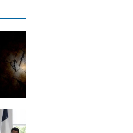
Χανιά: Αναστέλλονται τα τακτικά
ραντεβού αγγειοχειρουργού λόγω
κλοπής
7|08|2026 | 21:20
ΕΛΛΑΔΑ
Εμφύλιος στις λαϊκές αγορές
7|08|2026 | 21:10
ΗΡΕΜΟΛΟΓΙΟ
Ασύστολο… πρωθυπουργικό δούλεμα
πάνω στις στάχτες της Αττικής
7|08|2026 | 21:00
Ο κοριός
… Όταν ο μητσοτακισμός παρέδωσε
την Ελλάδα στους Τούρκους
7|08|2026 | 21:00
ΕΛΛΑΔΑ
Πυρκαγιά στην Αχλαδιά Σητείας