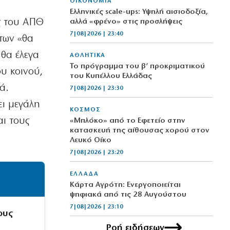
ΟΙΚΟΝΟΜΙΑ
Ελληνικές scale-ups: Υψηλή αισιοδοξία,
ς του ΑΠΘ
αλλά «φρένο» στις προσλήψεις
7|08|2026 | 23:40
των «θα
 θα έλεγα
ΑΘΛΗΤΙΚΑ
Το πρόγραμμα του β’ προκριματικού
υ κοινού,
του Κυπέλλου Ελλάδας
ά.
7|08|2026 | 23:30
ει μεγάλη
ΚΟΣΜΟΣ
αι τους
«Μπλόκο» από το Εφετείο στην
κατασκευή της αίθουσας χορού στον
Λευκό Οίκο
7|08|2026 | 23:20
ΕΛΛΑΔΑ
Κάρτα Αγρότη: Ενεργοποιείται
ψηφιακά από τις 28 Αυγούστου
7|08|2026 | 23:10
ους
Ροή ειδήσεων
ΠΟΛΙΤΙΣΜΟΣ