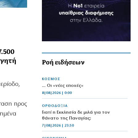
7.500
ηγητή
Ροή ειδήσεων
ΚΟΣΜΟΣ
ερίοδο,
… Οι «νέες εποχές»
8|08|2026 | 0:00
σταση προς
ΟΡΘΟΔΟΞΙΑ
Γιατί η Εκκλησία δε μιλά για τον
ιημένα
θάνατο της Παναγίας;
7|08|2026 | 23:50