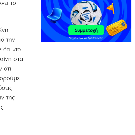
νει το
Ριζοσπαστική «Αντιγόνη» συναντά τον
σύγχρονο χορό στην Επίδαυρο
7|08|2026 | 22:30
ένη
ΕΛΛΑΔΑ
Ρομά εμβόλιζε επανειλημμένα
πό την
σταθμευμένο όχημα μετά από καβγά
(βίντεο)
 ότι «το
7|08|2026 | 22:20
καΐνη στα
ΟΙΚΟΝΟΜΙΑ
 ότι
CVC: Στο 1,1 δισ. € η τιμή εκκίνησης
πορούμε
για 3 νέα πωλητήρια
7|08|2026 | 22:15
ώσεις
ων της
ΑΘΛΗΤΙΚΑ
Ολυμπιακός: Έγινε «ερυθρολεύκος» ο
ις
γιος του Ζιοβάνι
7|08|2026 | 22:10
ΕΛΛΑΔΑ