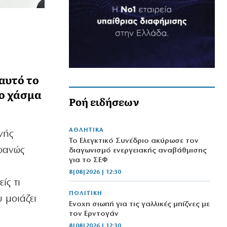
αυτό το
ο χάσμα
Ροή ειδήσεων
ΑΘΛΗΤΙΚΑ
νής
Το Ελεγκτικό Συνέδριο ακύρωσε τον
φανώς
διαγωνισμό ενεργειακής αναβάθμισης
για το ΣΕΦ
8|08|2026 | 12:30
ίς τι
ΠΟΛΙΤΙΚΗ
 μοιάζει
Ένοχη σιωπή για τις γαλλικές μπίζνες με
τον Ερντογάν
8|08|2026 | 12:30