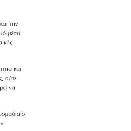
ΟΙΚΟΝΟΜΙΑ
Οι πληρωμές από τον e-ΕΦΚΑ και τη
ΔΥΠΑ έως τις 14 Αυγούστου
και την
8|08|2026 | 10:16
σμό μέσα
ΑΘΛΗΤΙΚΑ
σικής
Προκρίνονται και οι τρεις αν
«ματώσουν»!
8|08|2026 | 10:00
τητα και
ΕΛΛΑΔΑ
Μυστράς: «Δεν είχε οικονομικό
ς, ούτε
κίνητρο ο 55χρονος με τον
ρεί να
καταψύκτη» – (βίντεο)
8|08|2026 | 9:57
Η ΘΕΣΗ ΜΑΣ
δομαδιαίο
Η πικρή αλήθεια της τσέπης κόντρα
στην κυβερνητική προπαγάνδα
ων
8|08|2026 | 9:30