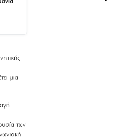
μάνια
ΠΟΛΙΤΙΚΗ
Ο Μητσοτάκης έπιασε πάτο με το…
σπαθί του!
8|08|2026 | 11:29
ΕΛΛΑΔΑ
η
Χαρδαλιάς: Μπλόκο σε
ανεμογεννήτριες στις καμένες
νητικής
περιοχές
8|08|2026 | 11:15
τει μια
ΑΘΛΗΤΙΚΑ
Ο Ολυμπιακός αρχίζει συνεργασία με
τον Ζοφρέ Μονκαντά
8|08|2026 | 11:00
λαγή
ΑΘΛΗΤΙΚΑ
ΠΑΟΚ: Με αλλαγές στη ρεβάνς με την
 ουσία των
Αντερλεχτ για την ανατροπή
8|08|2026 | 10:30
ινωνιακή