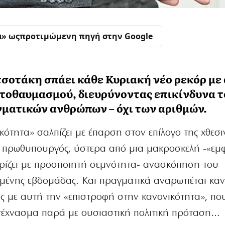
α» ως
προτιμώμενη πηγή στην Google
τσοτάκη σπάει κάθε Κυριακή νέο ρεκόρ με 
τοθαυμασμού, διευρύνοντας επικίνδυνα τ
γματικών ανθρώπων – όχι των αριθμών.
ότητα» σαλπίζει με έπαρση στον επίλογο της χθεσι
ο πρωθυπουργός, ύστερα από μια μακροσκελή -«εμ
ρίζει με προσποιητή σεμνότητα- ανασκόπηση του
ένης εβδομάδας. Και πραγματικά αναρωτιέται κανε
ς με αυτή την «επιστροφή στην κανονικότητα», που
 τέχνασμα παρά με ουσιαστική πολιτική πρόταση…