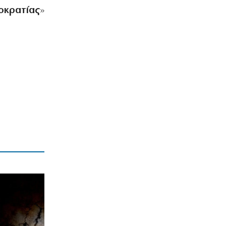
ΕΛΛΑΔΑ
οκρατίας
»
Επικίνδυνο «κοκτέιλ» ζέστης και
ανέμων – Στο κόκκινο ο κίνδυνος
πυρκαγιών
8|08|2026 | 8:12
ΣΚΙΤΣΑ
Το σκίτσο της «δημοκρατίας»
08/08/2026
8|08|2026 | 8:00
ΟΡΘΟΔΟΞΙΑ
Εορτολόγιο: Ποιοι γιορτάζουν σήμερα,
Σάββατο 8 Αυγούστου
8|08|2026 | 7:50
ΚΟΣΜΟΣ
… Οι «νέες εποχές»
8|08|2026 | 0:00
ΟΡΘΟΔΟΞΙΑ
Γιατί η Εκκλησία δε μιλά για τον