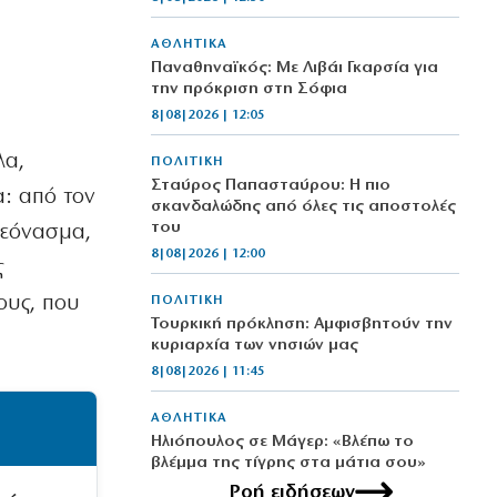
ΑΘΛΗΤΙΚΑ
Παναθηναϊκός: Με Λιβάι Γκαρσία για
την πρόκριση στη Σόφια
8|08|2026 | 12:05
λα,
ΠΟΛΙΤΙΚΗ
Σταύρος Παπασταύρου: Η πιο
α: από τον
σκανδαλώδης από όλες τις αποστολές
του
λεόνασμα,
8|08|2026 | 12:00
ς
ους, που
ΠΟΛΙΤΙΚΗ
Τουρκική πρόκληση: Αμφισβητούν την
κυριαρχία των νησιών μας
8|08|2026 | 11:45
ΑΘΛΗΤΙΚΑ
Ηλιόπουλος σε Μάγερ: «Βλέπω το
βλέμμα της τίγρης στα μάτια σου»
8|08|2026 | 11:30
Ροή ειδήσεων