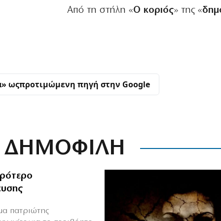
Από τη στήλη «
Ο κοριός
» της «
δημ
α» ως
προτιμώμενη πηγή στην Google
ΔΗΜΟΦΙΛΗ
ιρότερο
ευσης
ιμα πατριώτης