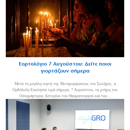
Εορτολόγιο 7 Αυγούστου: Δείτε ποιοι
γιορτάζουν σήμερα
Μετά τη μεγάλη εορτή της Μεταμορφώσεως του Σωτήρος, η
Ορθόδοξη Εκκλησία τιμά σήμερα, 7 Αυγούστου, τη μνήμη του
Οσιομάρτυρος Αστερίου του Θαυματουργού και του...