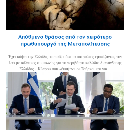
Απύθμενο θράσος από τον χειρότερο
πρωθυπουργό της Μεταπολίτευσης
Έχει κάψει την Ελλάδα, το παίζει όψιμα πατριώτης εμπαίζοντας τον
λαό με κάλπικες συμφωνίες για το περιβόητο καλώδιο διασύνδεσης
Ελλάδας - Κύπρου που «έκοψαν» οι Τούρκοι και για...