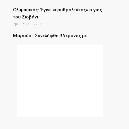
Ολυμπιακός: Έγινε «ερυθρολεύκος» ο γιος
του Ζιοβάνι
7|08|2026 | 22:10
Μαρούσι: Συνελήφθη 35χρονος με
ναρκωτικά σε προαύλιο σχολείου
7|08|2026 | 21:50
«Χαστούκι» ΟΟΣΑ στην κυβέρνηση:
Τελευταία η Ελλάδα στο εισόδημα
7|08|2026 | 21:40
Πάνω από 1.500 έλεγχοι σε 300 παραλίες –
Χαλκιδική: Ρεκόρ αυθαιρεσιών!
7|08|2026 | 21:40
Μεταναστευτικό, φωτιές και κυβερνητική
διαχείριση
7|08|2026 | 21:30