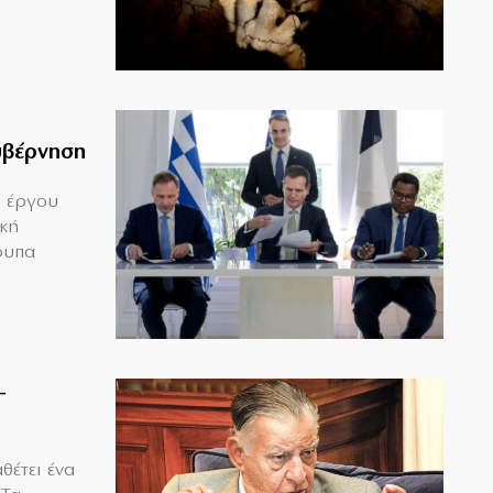
υβέρνηση
υ έργου
ική
ουπα
–
θέτει ένα