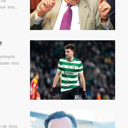
 Τα
υν την...
!
μολογία
τωση του
 σε λίγο