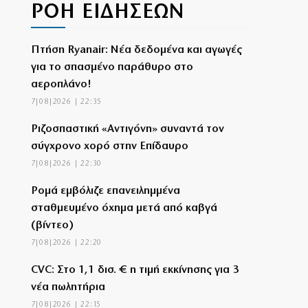
ΡΟΗ ΕΙΔΗΣΕΩΝ
Πτήση Ryanair: Νέα δεδομένα και αγωγές
για το σπασμένο παράθυρο στο
αεροπλάνο!
7|08|2026 | 22:35
Ριζοσπαστική «Αντιγόνη» συναντά τον
σύγχρονο χορό στην Επίδαυρο
7|08|2026 | 22:30
Ρομά εμβόλιζε επανειλημμένα
σταθμευμένο όχημα μετά από καβγά
(βίντεο)
7|08|2026 | 22:20
CVC: Στο 1,1 δισ. € η τιμή εκκίνησης για 3
νέα πωλητήρια
7|08|2026 | 22:15