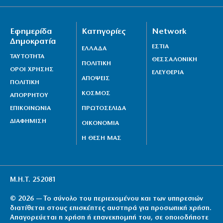
7|08|2026 | 14:20
Μυστράς: 11 μήνες με αναστολή στον 55χρονο για
Εφημερίδα
Κατηγορίες
Network
ψευδή κατάθεση
Δημοκρατία
ΕΣΤΙΑ
ΕΛΛΑΔΑ
7|08|2026 | 14:20
ΤΑΥΤΟΤΗΤΑ
ΘΕΣΣΑΛΟΝΙΚΗ
ΠΟΛΙΤΙΚΗ
ΕΙΝΑΠ: «Φορτώνουν» εφημερίες στο Σισμανόγλειο
ΟΡΟΙ ΧΡΗΣΗΣ
ΕΛΕΥΘΕΡΙΑ
ΑΠΟΨΕΙΣ
ενώ είναι στα όριά του
ΠΟΛΙΤΙΚΗ
ΚΟΣΜΟΣ
7|08|2026 | 14:19
ΑΠΟΡΡΗΤΟΥ
ΕΠΙΚΟΙΝΩΝΙΑ
ΠΡΩΤΟΣΕΛΙΔΑ
ΔΙΑΦΗΜΙΣΗ
ΟΙΚΟΝΟΜΙΑ
Η ΘΕΣΗ ΜΑΣ
Μ.Η.Τ. 252081
© 2026 — Το σύνολο του περιεχομένου και των υπηρεσιών
διατίθεται στους επισκέπτες αυστηρά για προσωπική χρήση.
Απαγορεύεται η χρήση ή επανεκπομπή του, σε οποιοδήποτε