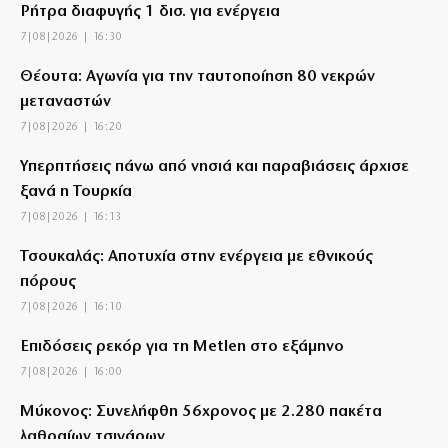
Ρήτρα διαφυγής 1 δισ. για ενέργεια
7|08|2026 | 16:30
Θέουτα: Αγωνία για την ταυτοποίηση 80 νεκρών
μεταναστών
7|08|2026 | 16:20
Υπερπτήσεις πάνω από νησιά και παραβιάσεις άρχισε
ξανά η Τουρκία
7|08|2026 | 16:13
Τσουκαλάς: Αποτυχία στην ενέργεια με εθνικούς
πόρους
7|08|2026 | 16:10
Επιδόσεις ρεκόρ για τη Metlen στο εξάμηνο
7|08|2026 | 16:00
Μύκονος: Συνελήφθη 56χρονος με 2.280 πακέτα
λαθραίων τσιγάρων