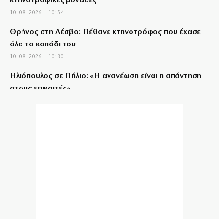
κτηνοτροφικές μονάδες
10|08|2026 | 10:54
Θρήνος στη Λέσβο: Πέθανε κτηνοτρόφος που έχασε
όλο το κοπάδι του
10|08|2026 | 10:30
Ηλιόπουλος σε Πήλιο: «Η ανανέωση είναι η απάντηση
στους επικριτές»
10|08|2026 | 10:30
Ρωσικό σφυροκόπημα από drones στο Σούμι της
Ουκρανίας (βίντεο)
10|08|2026 | 10:22
Η Ελλάδα στις φλόγες, ο Πρόεδρος της Δημοκρατίας
στα μπιτσόμπαρα (αποκλειστικό βίντεο)
10|08|2026 | 10:21
«Σαφάρι» ελέγχων από την ΑΑΔΕ σε ταβέρνες και