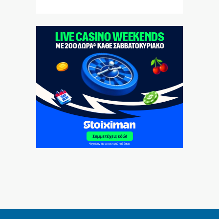
Kyriakos delendus est
8|08|2026 | 21:09
Τραγωδία στην Πάρο: 4χρονο αγοράκι πνίγηκε σε
πισίνα
8|08|2026 | 21:04
Όταν υπήρχε πρόσβαση στην αισιοδοξία
8|08|2026 | 21:00
Ιντερνετική φιγούρα διακοπών
8|08|2026 | 20:30
Γιατί η Ρωσία διατηρεί το πλεονέκτημα στην Ουκρανία
8|08|2026 | 20:00
Θα γίνει η «Συμφωνία της Μέκκας» το
Μουσουλμανικό ΝΑΤΟ;
8|08|2026 | 19:34