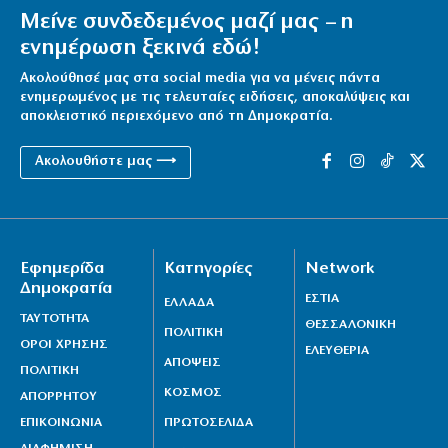
Μείνε συνδεδεμένος μαζί μας – η
Πύρινα εγκλήματα του κράτους και όλων των
ενημέρωση ξεκινά εδώ!
κυβερνήσεων
8|08|2026 | 19:30
Ακολούθησέ μας στα social media για να μένεις πάντα
ενημερωμένος με τις τελευταίες ειδήσεις, αποκαλύψεις και
Όμηρος: Από τους ραψωδούς στα πρώτα
αποκλειστικό περιεχόμενο από τη Δημοκρατία.
χειρόγραφα
Ακολουθήστε μας ⟶
8|08|2026 | 19:00
Ένα βήμα από τη συμφωνία Ιράν – Ομάν για Ορμούζ;
8|08|2026 | 18:54
Εφημερίδα
Κατηγορίες
Network
Κύπρος: 318.000 ευρώ για τα Πατριαρχεία
Δημοκρατία
8|08|2026 | 18:30
ΕΣΤΙΑ
ΕΛΛΑΔΑ
ΤΑΥΤΟΤΗΤΑ
ΘΕΣΣΑΛΟΝΙΚΗ
ΠΟΛΙΤΙΚΗ
ΟΡΟΙ ΧΡΗΣΗΣ
ΕΛΕΥΘΕΡΙΑ
ΑΠΟΨΕΙΣ
ΠΟΛΙΤΙΚΗ
ΚΟΣΜΟΣ
ΑΠΟΡΡΗΤΟΥ
ΕΠΙΚΟΙΝΩΝΙΑ
ΠΡΩΤΟΣΕΛΙΔΑ