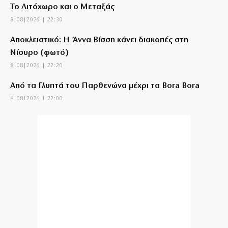
Το Λιτόχωρο και ο Μεταξάς
8|08|2026 | 22:30
Αποκλειστικό: Η Άννα Βίσση κάνει διακοπές στη
Νίσυρο (φωτό)
8|08|2026 | 22:20
Από τα Γλυπτά του Παρθενώνα μέχρι τα Bora Bora
8|08|2026 | 22:00
Το «Πεντάγωνο»
8|08|2026 | 21:30
Νέες συλλήψεις μαφιόζων σχετιζόμενων με τον
διαβόητο Έντικ
8|08|2026 | 21:26
Tρεις συλλήψεις για πρόκληση πυρκαγιών από αμέλεια
σε Λέσβο και Κορινθία
8|08|2026 | 21:16