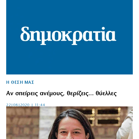
Η ΘΕΣΗ ΜΑΣ
Αν σπείρεις ανέμους, θερίζεις… θύελλες
22|08|2020 | 11:44