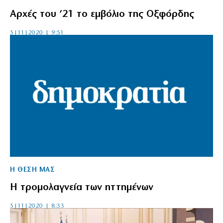
Αρχές του ’21 το εμβόλιο της Οξφόρδης
5|11|2020 | 9:51
Η ΘΕΣΗ ΜΑΣ
Η τρομολαγνεία των ηττημένων
5|11|2020 | 8:33