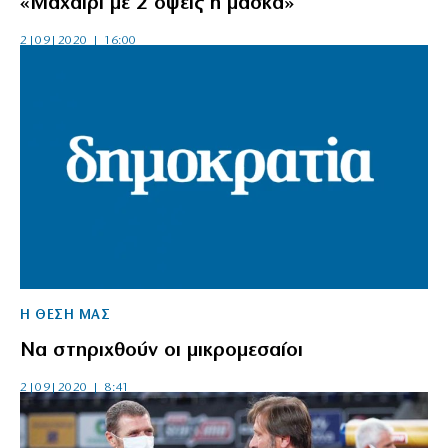
«Μαχαίρι με 2 όψεις η μάσκα»
2|09|2020 | 16:00
Η ΘΕΣΗ ΜΑΣ
Να στηριχθούν οι μικρομεσαίοι
2|09|2020 | 8:41