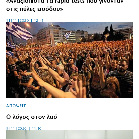
«Αναξιόπιστα τα rapid tests που γίνονταν
στις πύλες εισόδου»
11|11|2020 | 12:41
ΑΠΟΨΕΙΣ
Ο λόγος στον λαό
9|11|2020 | 11:10