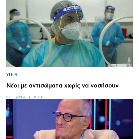
ΥΓΕΙΑ
Νέοι με αντισώματα χωρίς να νοσήσουν
9|11|2020 | 10:20