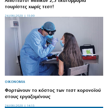
Απίστευτο! Μπήκαν 2,5 εκατομμύρια
τουρίστες χωρίς τεστ!
26|08|2020 | 15:00
ΟΙΚΟΝΟΜΙΑ
Φορτώνουν το κόστος των τεστ κορονοϊού
στους εργαζομένους
26|08|2020 | 14:15