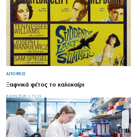
ΑΠΟΨΕΙΣ
Ξαφνικά φέτος το καλοκαίρι
8|09|2020 | 11:15