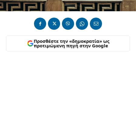
Προσθέστε την «δημοκρατία» ως
προτιμώμενη πηγή στην Google