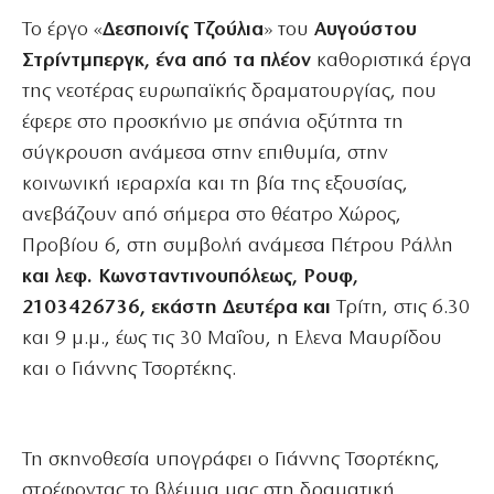
Το έργο «
Δεσποινίς
Τζούλια
» του
Αυγούστου
Στρίντμπεργκ, ένα από τα πλέον
καθοριστικά έργα
της νεοτέρας ευρωπαϊκής δραματουργίας, που
έφερε στο προσκήνιο με σπάνια οξύτητα τη
σύγκρουση ανάμεσα στην επιθυμία, στην
κοινωνική ιεραρχία και τη βία της εξουσίας,
ανεβάζουν από σήμερα στο θέατρο Χώρος,
Προβίου 6, στη συμβολή ανάμεσα Πέτρου Ράλλη
και λεφ. Κωνσταντινουπόλεως, Ρουφ,
2103426736, εκάστη Δευτέρα και
Τρίτη, στις 6.30
και 9 μ.μ., έως τις 30 Μαΐου, η Ελενα Μαυρίδου
και ο Γιάννης Τσορτέκης.
Τη σκηνοθεσία υπογράφει ο Γιάννης Τσορτέκης,
στρέφοντας το βλέμμα μας στη δραματική