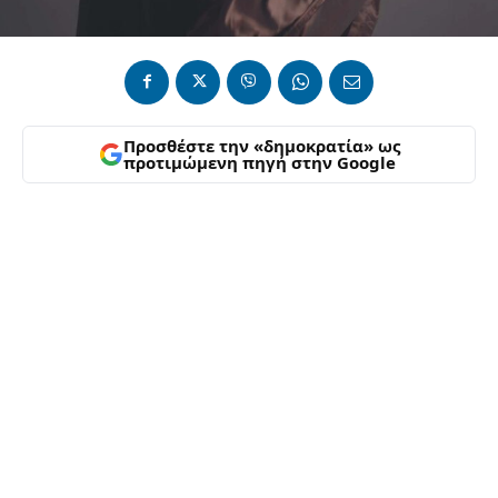
Προσθέστε την «δημοκρατία» ως
προτιμώμενη πηγή στην Google