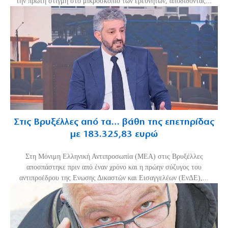
την πρώτη στιγμή στο μικροσκόπιο των ερευνητών, αποδίδοντας...
Στις Βρυξέλλες από τα… βάθη της επετηρίδας
με 183.325,83 ευρώ
Στη Μόνιμη Ελληνική Αντιπροσωπία (ΜΕΑ) στις Βρυξέλλες
αποσπάστηκε πριν από έναν χρόνο και η πρώην σύζυγος του
αντιπροέδρου της Ενωσης Δικαστών και Εισαγγελέων (ΕνΔΕ),...