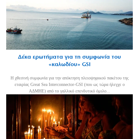
Δέκα ερωτήματα για τη συμφωνία του
«καλωδίου» GSI
Η χθεσινή συμφωνία για την απόκτηση πλειοψηφικού πακέτου της
εταιρίας Great Sea Interconnector-GSI (που ως τώρα ήλεγχε ο
ΑΔΜΗΕ) από το γαλλικό επενδυτικό όμιλο...