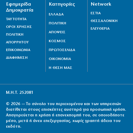
Εφημερίδα
Κατηγορίες
Network
Δημοκρατία
ΕΣΤΙΑ
ΕΛΛΑΔΑ
ΤΑΥΤΟΤΗΤΑ
ΘΕΣΣΑΛΟΝΙΚΗ
ΠΟΛΙΤΙΚΗ
ΟΡΟΙ ΧΡΗΣΗΣ
ΕΛΕΥΘΕΡΙΑ
ΑΠΟΨΕΙΣ
ΠΟΛΙΤΙΚΗ
ΚΟΣΜΟΣ
ΑΠΟΡΡΗΤΟΥ
ΕΠΙΚΟΙΝΩΝΙΑ
ΠΡΩΤΟΣΕΛΙΔΑ
ΔΙΑΦΗΜΙΣΗ
ΟΙΚΟΝΟΜΙΑ
Η ΘΕΣΗ ΜΑΣ
Μ.Η.Τ. 252081
© 2026 — Το σύνολο του περιεχομένου και των υπηρεσιών
διατίθεται στους επισκέπτες αυστηρά για προσωπική χρήση.
Απαγορεύεται η χρήση ή επανεκπομπή του, σε οποιοδήποτε
μέσο, μετά ή άνευ επεξεργασίας, χωρίς γραπτή άδεια του
εκδότη.