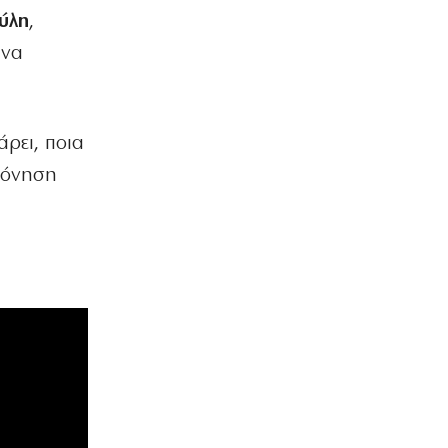
ύλη
,
ηνα
άρει, ποια
οπόνηση