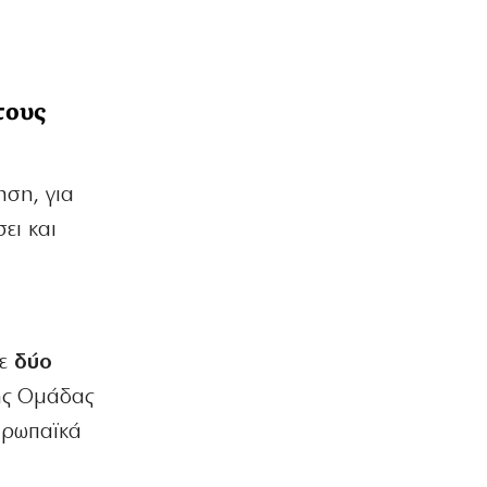
τους
ηση, για
ει και
σε
δύο
κής Ομάδας
ευρωπαϊκά