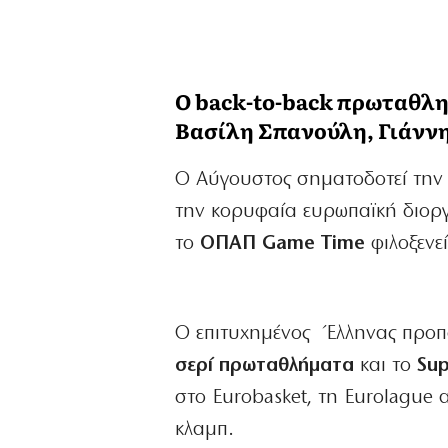
Ο back-to-back πρωταθλη
Βασίλη Σπανούλη, Γιάνν
Ο Αύγουστος σηματοδοτεί την
την κορυφαία ευρωπαϊκή διοργά
το
ΟΠΑΠ
Game
Time
φιλοξενε
Ο επιτυχημένος Έλληνας προπ
σερί πρωταθλήματα
και το
Su
στο Eurobasket, τη Eurolague 
κλαμπ.