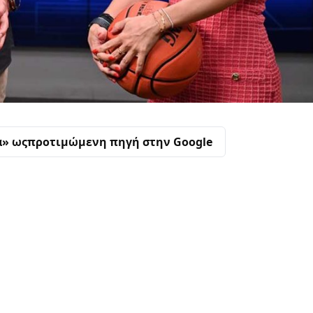
α» ως
προτιμώμενη πηγή στην Google