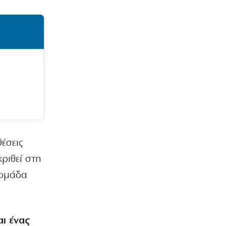
έσεις
κριθεί στη
 ομάδα
ι ένας