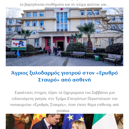
τα βαρύγδουπα συνθήματα και σε κλίμα φιέστας και...
Άγριος ξυλοδαρμός γιατρού στον «Ερυθρό
Σταυρό» από ασθενή
Εφιαλτικές στιγμές έζησε τα ξημερώματα του Σαββάτου μια
ειδικευόμενη γιατρός στο Τμήμα Επειγόντων Περιστατικών του
νοσοκομείου «Ερυθρός Σταυρός», όταν έπεσε θύμα επίθεσης από
γυναίκα...