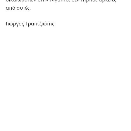
δικαιωμάτων στην Αίγυπτο, δεν τήρησε αρκετές
από αυτές.
Γιώργος Τραπεζιώτης