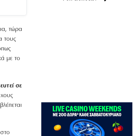
ΚΟΣΜΟΣ
«Σφαγή» Μελόνι – Σάντσεθ: Ας
πρόσεχε η Ευρώπη!
ια, τώρα
8|08|2026 | 17:08
α τους
ΕΛΛΑΔΑ
όπως
Πληθωρισμός: Σε κούρσα ανόδου οι
τιμές σε κρέας, ενοίκια, καύσιμα
κά με το
8|08|2026 | 17:00
ΟΙΚΟΝΟΜΙΑ
Μόλις 815 ευρώ η μέση σύνταξη
ευτεί σε
8|08|2026 | 16:30
ύχους
ΕΛΛΑΔΑ
βλέπεται
Κύκλωμα διακινούσε ναρκωτικά σε
Αττική και Πανεπιστημιούπολη
(βίντεο)
8|08|2026 | 16:10
 στο