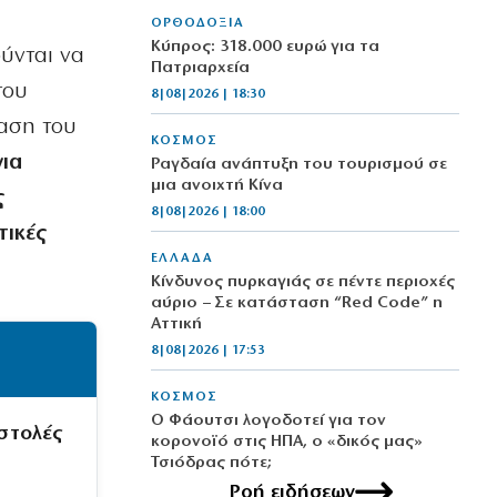
ΟΡΘΟΔΟΞΙΑ
Κύπρος: 318.000 ευρώ για τα
ούνται να
Πατριαρχεία
του
8|08|2026 | 18:30
φαση του
ΚΟΣΜΟΣ
για
Ραγδαία ανάπτυξη του τουρισμού σε
μια ανοιχτή Κίνα
ς
8|08|2026 | 18:00
τικές
ΕΛΛΑΔΑ
Κίνδυνος πυρκαγιάς σε πέντε περιοχές
αύριο – Σε κατάσταση “Red Code” η
Αττική
8|08|2026 | 17:53
ΚΟΣΜΟΣ
Ο Φάουτσι λογοδοτεί για τον
στολές
κορονοϊό στις ΗΠΑ, ο «δικός μας»
Τσιόδρας πότε;
8|08|2026 | 17:30
Ροή ειδήσεων