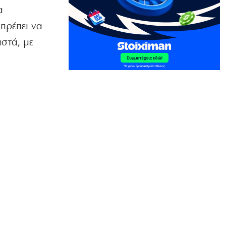
ΟΙΚΟΝΟΜΙΑ
α
Περικοπές 126 εκατ. για αποθήκευση
πρέπει να
ενέργειας
8|08|2026 | 16:00
στά, με
ΟΙΚΟΝΟΜΙΑ
Ο ΟΟΣΑ… πετάει στα σκουπίδια το
κυβερνητικό success story
8|08|2026 | 15:51
ΕΛΛΑΔΑ
Πάτρα: Χειροπέδες σε 14χρονο εξπέρ
στις διαρρήξεις σπιτιών
8|08|2026 | 15:48
ΕΛΛΑΔΑ
Λυκαβηττός: Σε 57χρονη αγνοούμενη
από την Κυψέλη ανήκει η σορός
8|08|2026 | 15:15
ΠΟΛΙΤΙΚΗ