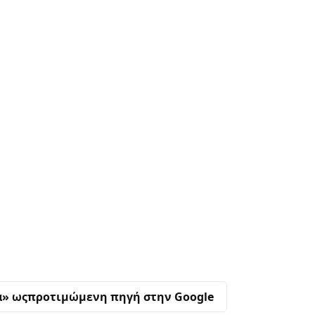
α» ως
προτιμώμενη πηγή στην Google