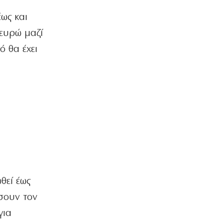
Άρειος Πάγος: Στο αρχείο παραμένουν
οι υποκλοπές
ως και
8|08|2026 | 15:00
ευρώ μαζί
ΕΛΛΑΔΑ
ό θα έχει
Έβρος: Χειροπέδες σε τρεις
αλλοδαπούς διακινητές
λαθρομεταναστών
8|08|2026 | 14:40
ΠΟΛΙΤΙΚΗ
Προκαλεί ο Αδωνις: «Θα καταγράφω
τους πάντες…»
8|08|2026 | 14:30
ΠΟΛΙΤΙΚΗ
Επιμένει το ΠΑΣΟΚ για τα «σπιτάκια
θεί έως
ανακύκλωσης»
8|08|2026 | 14:00
ήσουν τον
για
ΕΛΛΑΔΑ