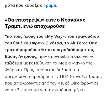
ρότα που χάραξε ο
Τραμπ.
«Θα επιστρέψω» είπε ο Ντόναλντ
Τραμπ, ενώ αποχωρούσε
Υπό τους ήχους του «My Way», του τραγουδιού
του θρυλικού Φρανκ Σινάτρα, το Air Force One
τροχοδρομούσε χθες στο αεροδιάδρομο της
Βάσης Αντριους,
πριν απογειωθεί τελικά για να
ταξιδέψει με κατεύθυνση το Μαρ-α-Λάγκο της
Φλόριντα. Προς το θέρετρο δηλαδή του
απερχόμενου προέδρου των ΗΠΑ Ντόναλντ Τραμπ,
που αποχωρώντας από τον Λευκό Οίκο φρόντισε
να στείλει μήνυμα για την «επόμενη μέρα».