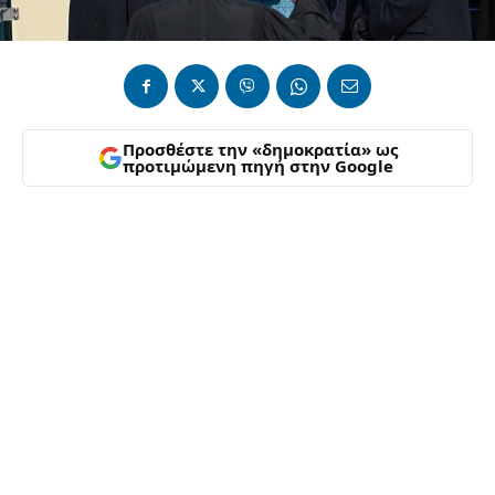
Προσθέστε την «δημοκρατία» ως
προτιμώμενη πηγή στην Google