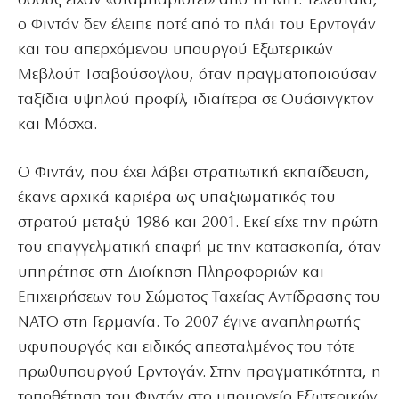
όσους είχαν «σταμπαριστεί» από τη MIT. Τελευταία,
ο Φιντάν δεν έλειπε ποτέ από το πλάι του Ερντογάν
και του απερχόμενου υπουργού Εξωτερικών
Μεβλούτ Τσαβούσογλου, όταν πραγματοποιούσαν
ταξίδια υψηλού προφίλ, ιδιαίτερα σε Ουάσινγκτον
και Μόσχα.
Ο Φιντάν, που έχει λάβει στρατιωτική εκπαίδευση,
έκανε αρχικά καριέρα ως υπαξιωματικός του
στρατού μεταξύ 1986 και 2001. Εκεί είχε την πρώτη
του επαγγελματική επαφή με την κατασκοπία, όταν
υπηρέτησε στη Διοίκηση Πληροφοριών και
Επιχειρήσεων του Σώματος Ταχείας Αντίδρασης του
ΝΑΤΟ στη Γερμανία. Το 2007 έγινε αναπληρωτής
υφυπουργός και ειδικός απεσταλμένος του τότε
πρωθυπουργού Ερντογάν. Στην πραγματικότητα, η
τοποθέτηση του Φιντάν στο υπουργείο Εξωτερικών