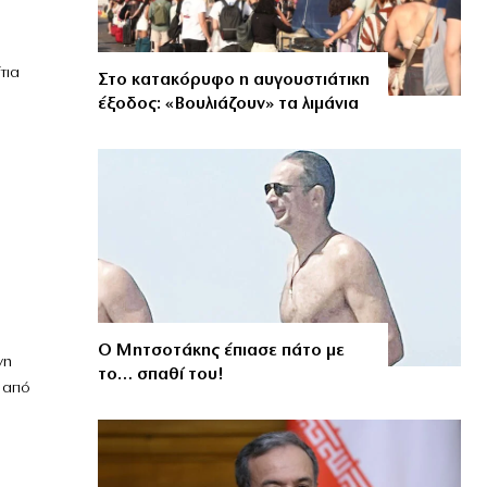
τια
Στο κατακόρυφο η αυγουστιάτικη
έξοδος: «Βουλιάζουν» τα λιμάνια
Ο Μητσοτάκης έπιασε πάτο με
νη
το… σπαθί του!
 από