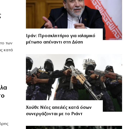
ς
Ιράν: Προσκλητήριο για ισλαμικό
μέτωπο απέναντι στη Δύση
ατο των
ας κατά
ύλα
το
Χούθι: Νέες απειλές κατά όσων
συνεργάζονται με το Ριάντ
κόρης