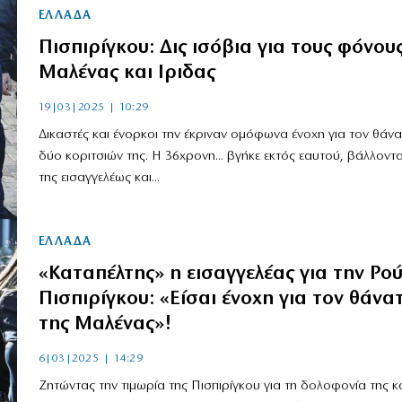
ΕΛΛΑΔΑ
Πισπιρίγκου: Δις ισόβια για τους φόνου
Μαλένας και Ιριδας
19|03|2025 | 10:29
Δικαστές και ένορκοι την έκριναν ομόφωνα ένοχη για τον θάν
δύο κοριτσιών της. Η 36χρονη... βγήκε εκτός εαυτού, βάλλοντ
της εισαγγελέως και...
ΕΛΛΑΔΑ
«Καταπέλτης» η εισαγγελέας για την Ρο
Πισπιρίγκου: «Είσαι ένοχη για τον θάνα
της Μαλένας»!
6|03|2025 | 14:29
Ζητώντας την τιμωρία της Πισπιρίγκου για τη δολοφονία της 