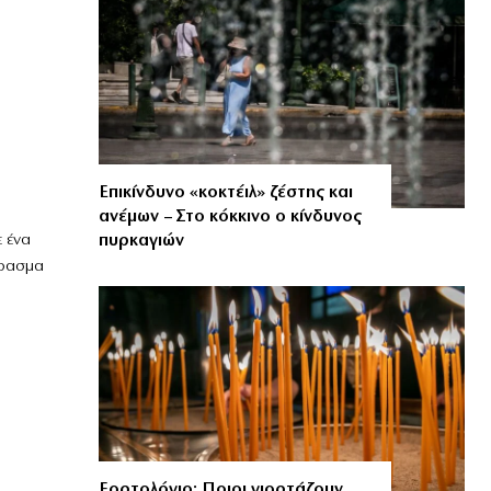
Επικίνδυνο «κοκτέιλ» ζέστης και
ανέμων – Στο κόκκινο ο κίνδυνος
πυρκαγιών
ε ένα
έρασμα
Εορτολόγιο: Ποιοι γιορτάζουν