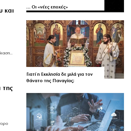
… Οι «νέες εποχές»
υ και
καση...
Γιατί η Εκκλησία δε μιλά για τον
θάνατο της Παναγίας;
 της
γορο