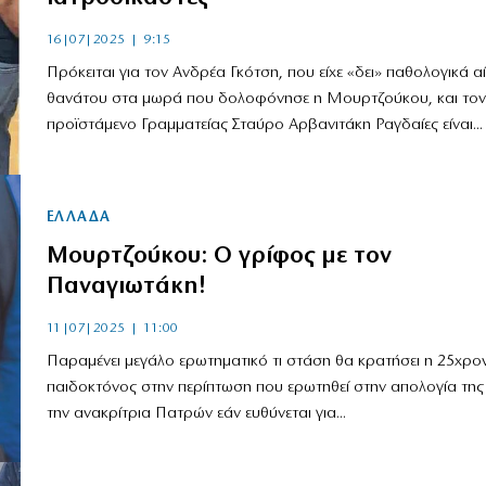
16|07|2025 | 9:15
Πρόκειται για τον Ανδρέα Γκότση, που είχε «δει» παθολογικά αί
θανάτου στα μωρά που δολοφόνησε η Μουρτζούκου, και τον
προϊστάμενο Γραμματείας Σταύρο Αρβανιτάκη Ραγδαίες είναι...
ΕΛΛΑΔΑ
Μουρτζούκου: Ο γρίφος με τον
Παναγιωτάκη!
11|07|2025 | 11:00
Παραμένει μεγάλο ερωτηματικό τι στάση θα κρατήσει η 25χρο
παιδοκτόνος στην περίπτωση που ερωτηθεί στην απολογία της
την ανακρίτρια Πατρών εάν ευθύνεται για...