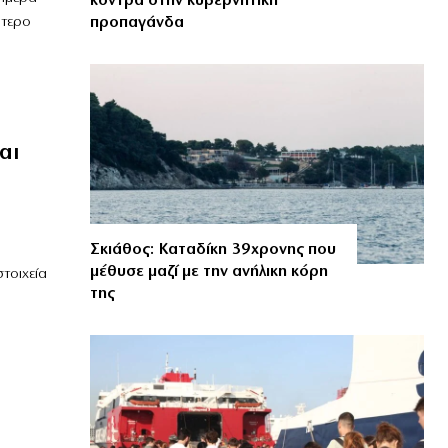
κόντρα στην κυβερνητική
προπαγάνδα
ύτερο
αι
Σκιάθος: Καταδίκη 39χρονης που
μέθυσε μαζί με την ανήλικη κόρη
τοιχεία
της