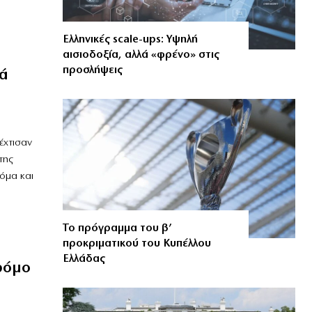
Ελληνικές scale-ups: Υψηλή
αισιοδοξία, αλλά «φρένο» στις
προσλήψεις
ά
έχτισαν
της
κόμα και
Το πρόγραμμα του β’
προκριματικού του Κυπέλλου
Ελλάδας
δρόμο