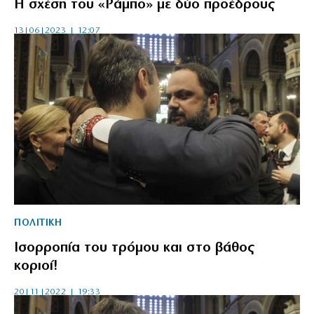
Η σχέση του «Ράμπο» με δύο προέδρους
13|06|2023 | 12:07
ΠΟΛΙΤΙΚΗ
Ισορροπία του τρόμου και στο βάθος
κοριοί!
20|11|2022 | 19:33