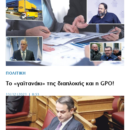
ΠΟΛΙΤΙΚΗ
Το «γαϊτανάκι» της διαπλοκής και η GPO!
13|12|2021 | 8:53