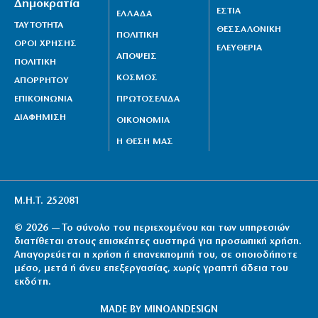
Δημοκρατία
ΕΣΤΙΑ
ΕΛΛΑΔΑ
ΤΑΥΤΟΤΗΤΑ
ΘΕΣΣΑΛΟΝΙΚΗ
ΠΟΛΙΤΙΚΗ
ΟΡΟΙ ΧΡΗΣΗΣ
ΕΛΕΥΘΕΡΙΑ
ΑΠΟΨΕΙΣ
ΠΟΛΙΤΙΚΗ
ΚΟΣΜΟΣ
ΑΠΟΡΡΗΤΟΥ
ΕΠΙΚΟΙΝΩΝΙΑ
ΠΡΩΤΟΣΕΛΙΔΑ
ΔΙΑΦΗΜΙΣΗ
ΟΙΚΟΝΟΜΙΑ
Η ΘΕΣΗ ΜΑΣ
Μ.Η.Τ. 252081
© 2026 — Το σύνολο του περιεχομένου και των υπηρεσιών
διατίθεται στους επισκέπτες αυστηρά για προσωπική χρήση.
Απαγορεύεται η χρήση ή επανεκπομπή του, σε οποιοδήποτε
μέσο, μετά ή άνευ επεξεργασίας, χωρίς γραπτή άδεια του
εκδότη.
MADE BY
MINOANDESIGN