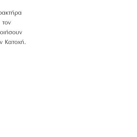
ΕΛΛΑΔΑ
Χανιά: Αναστέλλονται τα τακτικά
αρακτήρα
ραντεβού αγγειοχειρουργού λόγω
 τον
κλοπής
7|08|2026 | 21:20
ποιήσουν
ν Κατοχή.
ΕΛΛΑΔΑ
Εμφύλιος στις λαϊκές αγορές
7|08|2026 | 21:10
ΗΡΕΜΟΛΟΓΙΟ
Ασύστολο… πρωθυπουργικό δούλεμα
πάνω στις στάχτες της Αττικής
7|08|2026 | 21:00
Ο κοριός
… Όταν ο μητσοτακισμός παρέδωσε
την Ελλάδα στους Τούρκους
7|08|2026 | 21:00
ΕΛΛΑΔΑ