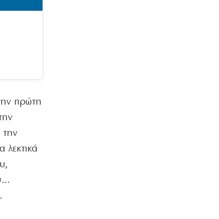
ΕΛΛΑΔΑ
Μαρούσι: Συνελήφθη 35χρονος με
ναρκωτικά σε προαύλιο σχολείου
7|08|2026 | 21:50
ΟΙΚΟΝΟΜΙΑ
«Χαστούκι» ΟΟΣΑ στην κυβέρνηση:
Τελευταία η Ελλάδα στο εισόδημα
7|08|2026 | 21:40
την πρώτη
ΕΛΛΑΔΑ
την
Πάνω από 1.500 έλεγχοι σε 300
 την
παραλίες – Χαλκιδική: Ρεκόρ
αυθαιρεσιών!
α λεκτικά
7|08|2026 | 21:40
υ,
ΠΑΡΑΠΟΛΙΤΙΚΑ
ου…
Μεταναστευτικό, φωτιές και
κυβερνητική διαχείριση
.
7|08|2026 | 21:30