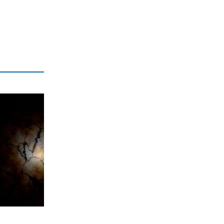
7|08|2026 | 20:20
ΕΛΛΑΔΑ
«Τσουχτερό» πρόστιμο σε ψήστες
γουρουνοπούλας στον Πύργο
7|08|2026 | 20:15
ΠΟΛΙΤΙΚΗ
Στη Θεσσαλονίκη για τη ΔΕΘ ο
Τσίπρας
7|08|2026 | 20:10
Ακίς
Ολο και λιγότερους ενδιαφέρει η
πολιτική
7|08|2026 | 20:00
ΕΛΛΑΔΑ
Ασυνεννοησία για την διερεύνηση της
πτώσης των ελικοπτέρων
7|08|2026 | 19:50