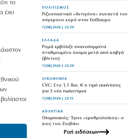
ότι το
ΠΟΛΙΤΙΣΜΟΣ
α έχει
Ριζοσπαστική «Αντιγόνη» συναντά τον
σύγχρονο χορό στην Επίδαυρο
7|08|2026 | 22:30
ΕΛΛΑΔΑ
Ρομά εμβόλιζε επανειλημμένα
λάχιστον
σταθμευμένο όχημα μετά από καβγά
(βίντεο)
ε
7|08|2026 | 22:20
.
Εθνικού
ΟΙΚΟΝΟΜΙΑ
CVC: Στο 1,1 δισ. € η τιμή εκκίνησης
κων
για 3 νέα πωλητήρια
βολίαστοι
7|08|2026 | 22:15
ΑΘΛΗΤΙΚΑ
Ολυμπιακός: Έγινε «ερυθρολεύκος» ο
γιος του Ζιοβάνι
7|08|2026 | 22:10
Ροή ειδήσεων