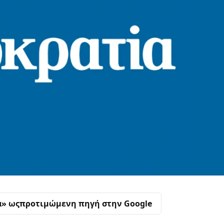
α» ως
προτιμώμενη πηγή στην Google