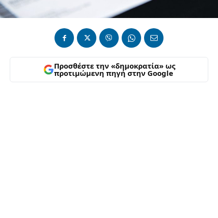
Προσθέστε την «δημοκρατία» ως
προτιμώμενη πηγή στην Google