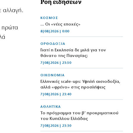
Ροή ειδήσεων
ε αλλαγή.
ΚΟΣΜΟΣ
… Οι «νέες εποχές»
α πρώτα
8|08|2026 | 0:00
λά
ΟΡΘΟΔΟΞΙΑ
Γιατί η Εκκλησία δε μιλά για τον
θάνατο της Παναγίας;
7|08|2026 | 23:50
ΟΙΚΟΝΟΜΙΑ
Ελληνικές scale-ups: Υψηλή αισιοδοξία,
αλλά «φρένο» στις προσλήψεις
7|08|2026 | 23:40
ΑΘΛΗΤΙΚΑ
Το πρόγραμμα του β’ προκριματικού
του Κυπέλλου Ελλάδας
7|08|2026 | 23:30