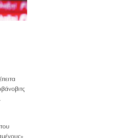
έπειτα
οβάνοβιτς
.
 του
ασμένους»