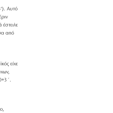
ΟΙΚΟΝΟΜΙΑ
′). Αυτό
Γιατί η Ευρώπη παραμένει ευάλωτη στο
φυσικό αέριο
έριν
7|08|2026 | 22:40
 έστειλε
ΕΛΛΑΔΑ
σα από
Πτήση Ryanair: Νέα δεδομένα και
αγωγές για το σπασμένο παράθυρο
στο αεροπλάνο!
7|08|2026 | 22:35
ΠΟΛΙΤΙΣΜΟΣ
κός είχε
Ριζοσπαστική «Αντιγόνη» συναντά τον
ύχων,
σύγχρονο χορό στην Επίδαυρο
7|08|2026 | 22:30
0+3΄.
ΕΛΛΑΔΑ
Ρομά εμβόλιζε επανειλημμένα
σταθμευμένο όχημα μετά από καβγά
(βίντεο)
ο,
7|08|2026 | 22:20