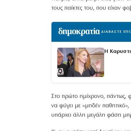
τους παίκτες του, που είχαν φ
ΔΙΑΒΑΣΤΕ ΕΠ
Η Καρυστι
Στο πρώτο ημίχρονο, πάντως, φά
να φύγει με «μηδέν παθητικό», 
υπάρχει άλλη μεγάλη φάση μπρ