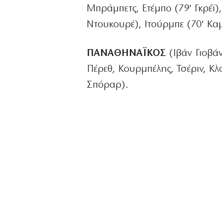
Μπράμπετς, Ετέμπο (79′ Γκρέϊ)
Ντουκουρέ), Ιτούρμπε (70′ Κα
ΠΑΝΑΘΗΝΑΪΚΟΣ
(Ιβάν Γιοβάν
Πέρεθ, Κουρμπέλης, Τσέριν, Κλά
Σπόραρ).