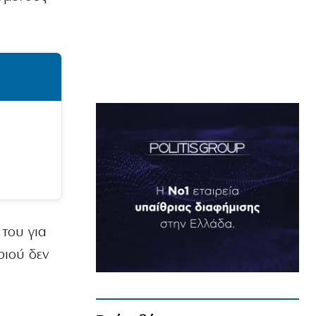
 του για
ριού δεν