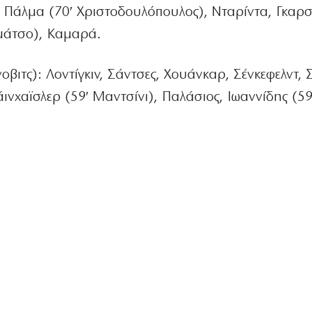
, Πάλμα (70′ Χριστοδουλόπουλος), Νταρίντα, Γκαρσ
μάτσο), Καμαρά.
οβιτς): Λοντίγκιν, Σάντσες, Χουάνκαρ, Σένκεφελντ, 
ινχαϊσλερ (59′ Μαντσίνι), Παλάσιος, Ιωαννίδης (59