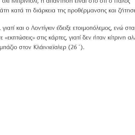
ι όχι Μπρινιόλι, η απάντηση είναι στο ότι ο Ιταλός
λάτη κατά τη διάρκεια της προθέρμανσης και ζήτησ
ιατί και ο Λοντίγκιν έδειξε ετοιμοπόλεμος, ενώ στ
«εκπτώσεις» στις κάρτες, γιατί δεν ήταν κίτρινη αλ
πάζιο στον Κλάινχεϊσλερ (26΄).