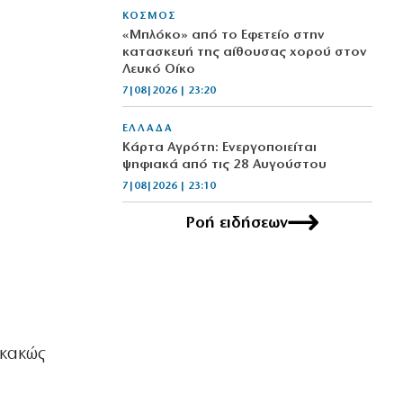
ΚΟΣΜΟΣ
«Μπλόκο» από το Εφετείο στην
κατασκευή της αίθουσας χορού στον
Λευκό Οίκο
7|08|2026 | 23:20
ΕΛΛΑΔΑ
Κάρτα Αγρότη: Ενεργοποιείται
ψηφιακά από τις 28 Αυγούστου
7|08|2026 | 23:10
Ροή ειδήσεων
ΠΟΛΙΤΙΣΜΟΣ
Τα χάλκινα του Μάρκοβιτς
ξεσηκώνουν την Ιερισσό
7|08|2026 | 23:00
ΕΛΛΑΔΑ
Σύλληψη τριών ατόμων για εισαγωγή
(κακώς
και διακίνηση 18 κιλών SKUNK
7|08|2026 | 22:50