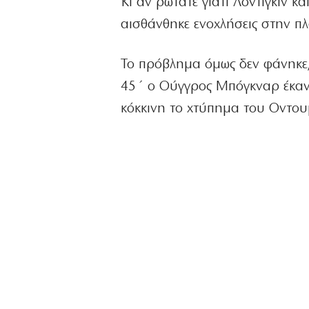
Κι αν ρωτάτε γιατί Λοντίγκιν κα
αισθάνθηκε ενοχλήσεις στην π
Το πρόβλημα όμως δεν φάνηκε, γ
45΄ ο Ούγγρος Μπόγκναρ έκανε 
κόκκινη το χτύπημα του Οντουμ