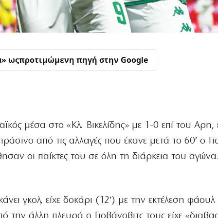
α» ως
προτιμώμενη πηγή στην Google
κός μέσα στο «Κλ. Βικελίδης» με 1-0 επί του Αρη, 
πράσινο από τις αλλαγές που έκανε μετά το 60′ ο Γι
θησαν οι παίκτες του σε όλη τη διάρκεια του αγώνα
νει γκολ, είχε δοκάρι (12′) με την εκτέλεση φάουλ
από την άλλη πλευρά ο Γιοβάνοβιτς τους είχε «διαβ