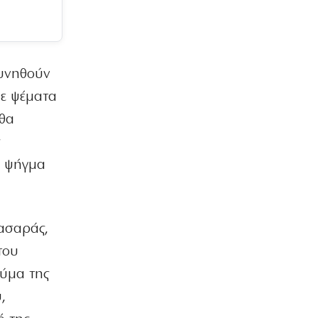
φυσικό αέριο
7|08|2026 | 22:40
ΕΛΛΑΔΑ
Πτήση Ryanair: Νέα δεδομένα και
ευνηθούν
αγωγές για το σπασμένο παράθυρο
με ψέματα
στο αεροπλάνο!
7|08|2026 | 22:35
 θα
ς
ΠΟΛΙΤΙΣΜΟΣ
Ριζοσπαστική «Αντιγόνη» συναντά τον
ε ψήγμα
σύγχρονο χορό στην Επίδαυρο
7|08|2026 | 22:30
ΕΛΛΑΔΑ
πασαράς,
Ρομά εμβόλιζε επανειλημμένα
σταθμευμένο όχημα μετά από καβγά
του
(βίντεο)
θύμα της
7|08|2026 | 22:20
,
ΟΙΚΟΝΟΜΙΑ