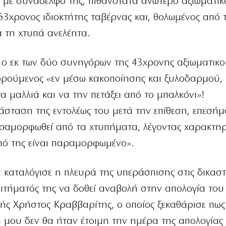
με συνάδελφό της, πιθανότατα ανώτερο αξιωματικ
53χρονος ιδιοκτήτης ταβέρνας και, θολωμένος από τ
α τη χτυπά ανελέητα.
 ο εκ των δύο συνηγόρων της 43χρονης αξιωματικο
ορούμενος «εν μέσω κακοποίησης και ξυλοδαρμού,
 μαλλιά και να την πετάξει από το μπαλκόνι»!
άσταση της εντολέως του μετά την επίθεση, επεσήμα
ραμορφωθεί από τα χτυπήματα, λέγοντας χαρακτηρ
πό της είναι παραμορφωμένο».
καταλόγισε η πλευρά της υπεράσπισης στις δικαστ
αιτήματός της να δοθεί αναβολή στην απολογία του
ής Χρήστος Κραββαρίτης, ο οποίος ξεκαθάρισε πως
σή μου δεν θα ήταν έτοιμη την ημέρα της απολογίας