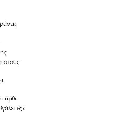
παραλίες – Χαλκιδική: Ρεκόρ
αυθαιρεσιών!
7|08|2026 | 21:40
δράσεις
ΠΑΡΑΠΟΛΙΤΙΚΑ
Μεταναστευτικό, φωτιές και
κυβερνητική διαχείριση
ς
7|08|2026 | 21:30
της
ΕΛΛΑΔΑ
α στους
Χανιά: Αναστέλλονται τα τακτικά
ραντεβού αγγειοχειρουργού λόγω
κλοπής
ς!
7|08|2026 | 21:20
ΕΛΛΑΔΑ
ση ήρθε
Εμφύλιος στις λαϊκές αγορές
βγάλει έξω
7|08|2026 | 21:10
ΗΡΕΜΟΛΟΓΙΟ
Ασύστολο… πρωθυπουργικό δούλεμα
πάνω στις στάχτες της Αττικής