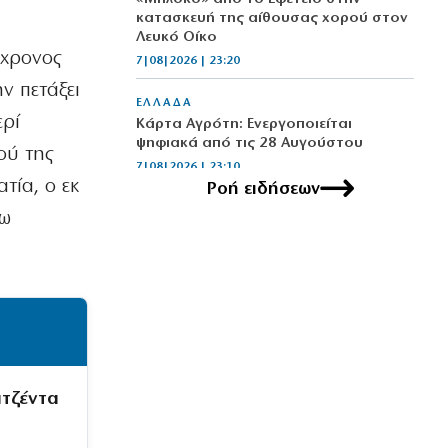
κατασκευή της αίθουσας χορού στον
Λευκό Οίκο
3χρονος
7|08|2026 | 23:20
ν πετάξει
ΕΛΛΑΔΑ
ερί
Κάρτα Αγρότη: Ενεργοποιείται
ψηφιακά από τις 28 Αυγούστου
ού της
7|08|2026 | 23:10
τία, ο εκ
Ροή ειδήσεων
ΠΟΛΙΤΙΣΜΟΣ
γω
Τα χάλκινα του Μάρκοβιτς
ξεσηκώνουν την Ιερισσό
7|08|2026 | 23:00
ΕΛΛΑΔΑ
Σύλληψη τριών ατόμων για εισαγωγή
και διακίνηση 18 κιλών SKUNK
7|08|2026 | 22:50
ατζέντα
ΟΙΚΟΝΟΜΙΑ
Γιατί η Ευρώπη παραμένει ευάλωτη στο