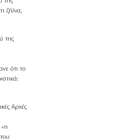
ό της
CVC: Στο 1,1 δισ. € η τιμή εκκίνησης
για 3 νέα πωλητήρια
η ζήλια,
7|08|2026 | 22:15
ΑΘΛΗΤΙΚΑ
Ολυμπιακός: Έγινε «ερυθρολεύκος» ο
ύ της
γιος του Ζιοβάνι
7|08|2026 | 22:10
ΕΛΛΑΔΑ
νε ότι το
Μαρούσι: Συνελήφθη 35χρονος με
ναρκωτικά σε προαύλιο σχολείου
ιστικά:
7|08|2026 | 21:50
ΟΙΚΟΝΟΜΙΑ
«Χαστούκι» ΟΟΣΑ στην κυβέρνηση:
ικές Αρχές
Τελευταία η Ελλάδα στο εισόδημα
7|08|2026 | 21:40
 «η
ΕΛΛΑΔΑ
Πάνω από 1.500 έλεγχοι σε 300
 του