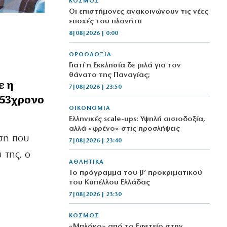
ΚΟΣΜΟΣ
Οι επιστήμονες ανακοινώνουν τις νέες
εποχές του πλανήτη
8|08|2026 | 0:00
ΟΡΘΟΔΟΞΙΑ
Γιατί η Εκκλησία δε μιλά για τον
θάνατο της Παναγίας;
ε η
7|08|2026 | 23:50
 53χρονο
ΟΙΚΟΝΟΜΙΑ
Ελληνικές scale-ups: Υψηλή αισιοδοξία,
αλλά «φρένο» στις προσλήψεις
αση που
7|08|2026 | 23:40
 της, ο
ΑΘΛΗΤΙΚΑ
Το πρόγραμμα του β’ προκριματικού
του Κυπέλλου Ελλάδας
7|08|2026 | 23:30
ΚΟΣΜΟΣ
«Μπλόκο» από το Εφετείο στην