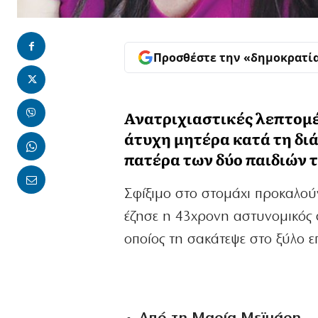
Προσθέστε την «δημοκρατί
Ανατριχιαστικές λεπτομέρ
άτυχη μητέρα κατά τη δι
πατέρα των δύο παιδιών 
Σφίξιμο στο στομάχι προκαλούν
έζησε η 43χρονη αστυνομικός 
οποίος τη σακάτεψε στο ξύλο ε