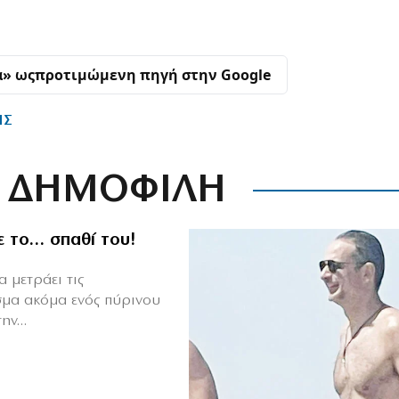
α» ως
προτιμώμενη πηγή στην Google
ΗΣ
ΔΗΜΟΦΙΛΗ
ε το… σπαθί του!
 μετράει τις
σμα ακόμα ενός πύρινου
ν...