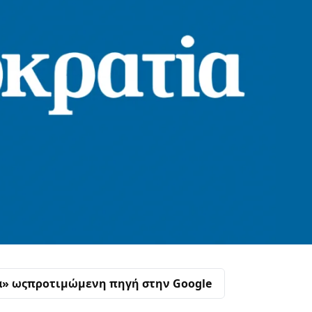
α» ως
προτιμώμενη πηγή στην Google