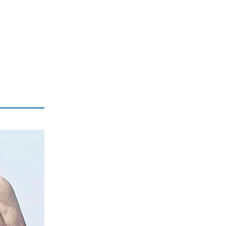
8|08|2026 | 21:00
ΑΠΟΨΕΙΣ
Ιντερνετική φιγούρα διακοπών
8|08|2026 | 20:30
ΑΠΟΨΕΙΣ
Γιατί η Ρωσία διατηρεί το πλεονέκτημα
στην Ουκρανία
8|08|2026 | 20:00
ΚΟΣΜΟΣ
Θα γίνει η «Συμφωνία της Μέκκας» το
Μουσουλμανικό ΝΑΤΟ;
8|08|2026 | 19:34
ΑΠΟΨΕΙΣ
Πύρινα εγκλήματα του κράτους και
όλων των κυβερνήσεων
8|08|2026 | 19:30