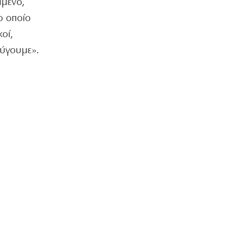
ίμενο,
σχετιζόμενων με τον διαβόητο Έντικ
ο οποίο
8|08|2026 | 21:26
οί,
ΕΛΛΑΔΑ
φύγουμε».
Tρεις συλλήψεις για πρόκληση
πυρκαγιών από αμέλεια σε Λέσβο και
Κορινθία
8|08|2026 | 21:16
ΠΟΛΙΤΙΚΗ
Kyriakos delendus est
8|08|2026 | 21:09
ΕΛΛΑΔΑ
Τραγωδία στην Πάρο: 4χρονο αγοράκι
πνίγηκε σε πισίνα
8|08|2026 | 21:04
Ακίς
Όταν υπήρχε πρόσβαση στην
αισιοδοξία