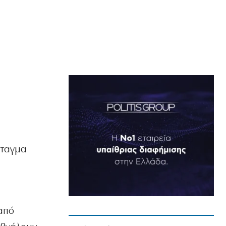
άταγμα
 από