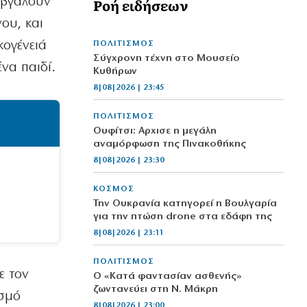
Ροή ειδήσεων
α βγάλουν
ου, και
κογένειά
ΠΟΛΙΤΙΣΜΟΣ
Σύγχρονη τέχνη στο Μουσείο
ένα παιδί.
Κυθήρων
8|08|2026 | 23:45
ΠΟΛΙΤΙΣΜΟΣ
Ουφίτσι: Αρχισε η μεγάλη
αναμόρφωση της Πινακοθήκης
8|08|2026 | 23:30
ΚΟΣΜΟΣ
Την Ουκρανία κατηγορεί η Βουλγαρία
για την πτώση drone στα εδάφη της
8|08|2026 | 23:11
ΠΟΛΙΤΙΣΜΟΣ
ε τον
Ο «Κατά φαντασίαν ασθενής»
ζωντανεύει στη Ν. Μάκρη
ασμό
8|08|2026 | 23:00