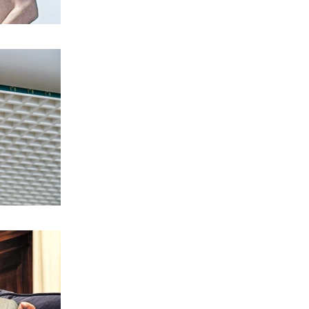
ΙΣΤΟΡΙΑ
Όμηρος: Από τους ραψωδούς στα
πρώτα χειρόγραφα
8|08|2026 | 19:00
ΚΟΣΜΟΣ
Ένα βήμα από τη συμφωνία Ιράν –
Ομάν για Ορμούζ;
8|08|2026 | 18:54
ΟΡΘΟΔΟΞΙΑ
Κύπρος: 318.000 ευρώ για τα
Πατριαρχεία
8|08|2026 | 18:30
ΚΟΣΜΟΣ
Ραγδαία ανάπτυξη του τουρισμού σε
μια ανοιχτή Κίνα
8|08|2026 | 18:00
ΕΛΛΑΔΑ