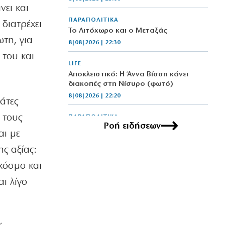
νει και
ΠΑΡΑΠΟΛΙΤΙΚΑ
 διατρέχει
Το Λιτόχωρο και ο Μεταξάς
ωτη, για
8|08|2026 | 22:30
 του και
LIFE
Αποκλειστικό: Η Άννα Βίσση κάνει
διακοπές στη Νίσυρο (φωτό)
8|08|2026 | 22:20
άτες
 τους
ΠΑΡΑΠΟΛΙΤΙΚΑ
Ροή ειδήσεων
Από τα Γλυπτά του Παρθενώνα μέχρι
αι με
τα Bora Bora
ς αξίας:
8|08|2026 | 22:00
κόσμο και
ΠΑΡΑΠΟΛΙΤΙΚΑ
ι λίγο
Το «Πεντάγωνο»
8|08|2026 | 21:30
ΕΛΛΑΔΑ
Νέες συλλήψεις μαφιόζων