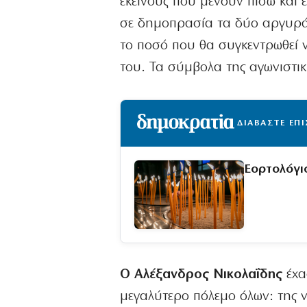
εκείνους που μένουν πίσω και 
σε δημοπρασία τα δύο αργυρά 
το ποσό που θα συγκεντρωθεί να
του. Τα σύμβολα της αγωνιστική
ΔΙΑΒΑΣΤΕ ΕΠ
Εορτολόγι
Ο Αλέξανδρος Νικολαΐδης
έχα
μεγαλύτερο πόλεμο όλων: της